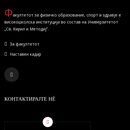
Ф
акултетот за физичко образование, спорт и здравје е
високошколска институција во состав на Универзитетот
„Св. Кирил и Методиј”.
За факултетот
Наставен кадар
КОНТАКТИРАЈТЕ НÈ