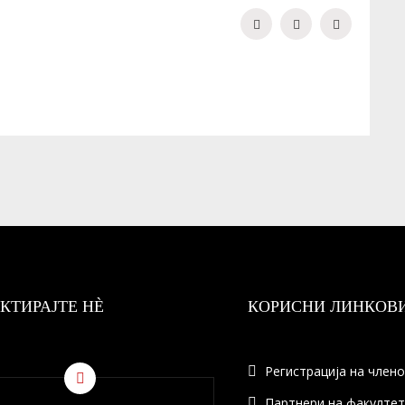
КТИРАЈТЕ НÈ
КОРИСНИ ЛИНКОВ
Регистрација на член
Партнери на факулте