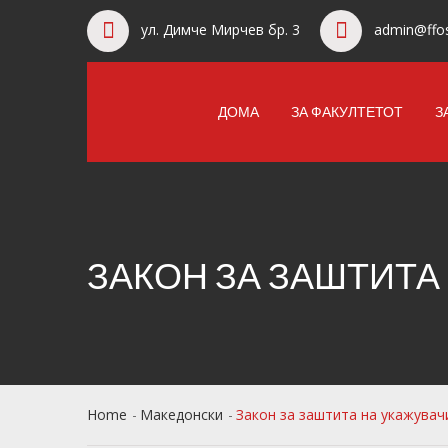
ул. Димче Мирчев бр. 3
admin@ffos
ДОМА
ЗА ФАКУЛТЕТОТ
З
ЗАКОН ЗА ЗАШТИТА
Home
Македонски
Закон за заштита на укажувач