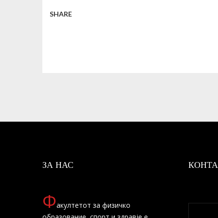
SHARE
ЗА НАС
КОНТА
Ф
акултетот за физичко
образование, спорт и здравје е