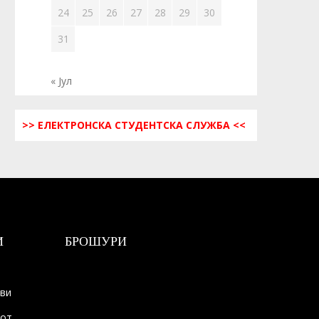
24
25
26
27
28
29
30
31
« Јул
>> ЕЛЕКТРОНСКА СТУДЕНТСКА СЛУЖБА <<
И
БРОШУРИ
ови
тот