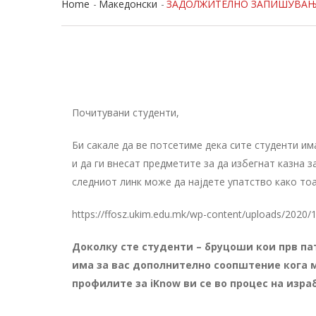
Home
Македонски
ЗАДОЛЖИТЕЛНО ЗАПИШУВАЊЕ
Почитувани студенти,
Би сакале да ве потсетиме дека сите студенти и
и да ги внесат предметите за да избегнат казна 
следниот линк може да најдете упатство како тоа
https://ffosz.ukim.edu.mk/wp-content/uploads/2020/1
Доколку сте студенти – бруцоши кои прв пат
има за вас дополнително соопштение кога 
профилите за iKnow ви се во процес на изра