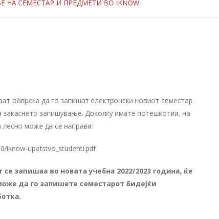
 НА СЕМЕСТАР И ПРЕДМЕТИ ВО IKNOW
маат обврска да го запишат електронски новиот семестар
за закаснето запишување. Доколку имате потешкотии, на
 лесно може да се направи:
0/iknow-upatstvo_studenti.pdf
 се запишаа во новата учебна 2022/2023 година, ќе
може да го запишете семестарот бидејќи
ботка.