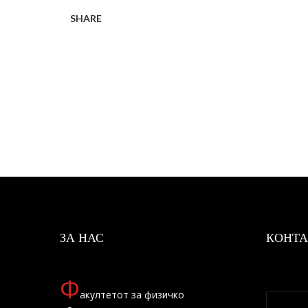
SHARE
ЗА НАС
КОНТА
Ф
акултетот за физичко