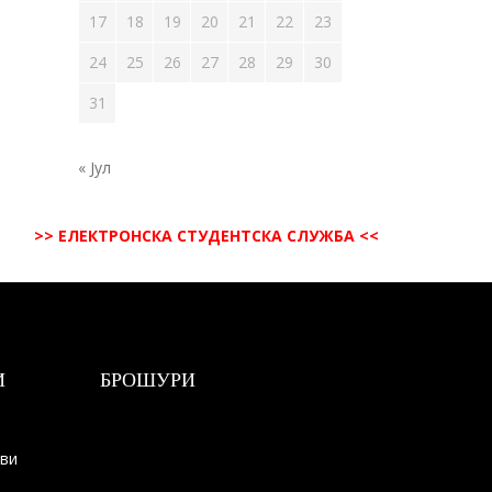
17
18
19
20
21
22
23
24
25
26
27
28
29
30
31
« Јул
>> ЕЛЕКТРОНСКА СТУДЕНТСКА СЛУЖБА <<
И
БРОШУРИ
ови