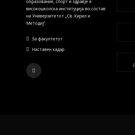
образование, спорт и здравје е
високошколска институција во состав
на Универзитетот „Св. Кирил и
Методиј”.
За факултетот
Наставен кадар