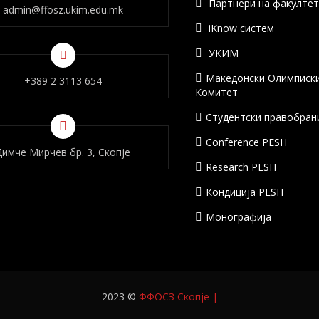
Партнери на факулте
admin@ffosz.ukim.edu.mk
iKnow систем
УКИМ
Македонски Олимписк
+389 2 3113 654
Комитет
Студентски правобран
Conference PESH
Димче Мирчев бр. 3, Скопје
Research PESH
Кондиција PESH
Монографија
2023 ©
ФФОСЗ Скопје
|