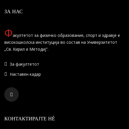
ЗА НАС
Ф
акултетот за физичко образование, спорт и здравје е
високошколска институција во состав на Универзитетот
„Св. Кирил и Методиј”.
За факултетот
Наставен кадар
КОНТАКТИРАЈТЕ НÈ