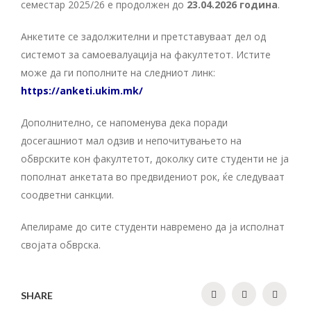
семестар 2025/26 е продолжен до
23.04.2026 година
.
Анкетите се задолжителни и претставуваат дел од
системот за самоевалуација на факултетот. Истите
може да ги пополните на следниот линк:
https://anketi.ukim.mk/
Дополнително, се напоменува дека поради
досегашниот мал одзив и непочитувањето на
обврските кон факултетот, доколку сите студенти не ја
пополнат анкетата во предвидениот рок, ќе следуваат
соодветни санкции.
Апелираме до сите студенти навремено да ја исполнат
својата обврска.
SHARE