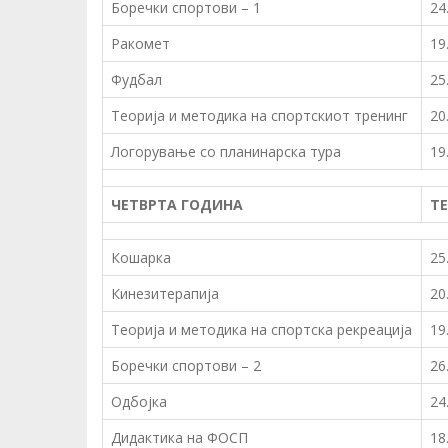
Боречки спортови – 1
24
Ракомет
19
Фудбал
25
Теорија и методика на спортскиот тренинг
20
Логорување со планинарска тура
19
ЧЕТВРТА ГОДИНА
Т
Кошарка
25
Кинезитерапија
20
Теорија и методика на спортска рекреација
19
Боречки спортови – 2
26
Одбојка
24
Дидактика на ФОСП
18