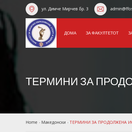
ул. Димче Мирчев бр. 3
admin@ffos
ДОМА
ЗА ФАКУЛТЕТОТ
З
ТЕРМИНИ ЗА ПРОДО
Home
Македонски
ТЕРМИНИ ЗА ПРОДОЛЖЕНА ИС