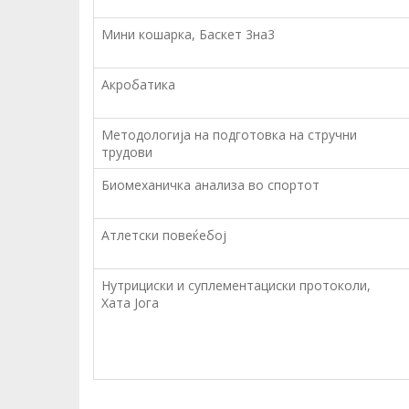
Мини кошарка, Баскет 3на3
Акробатика
Методологија на подготовка на стручни
трудови
Биомеханичка анализа во спортот
Атлетски повеќебој
Нутрициски и суплементациски протоколи,
Хата Јога