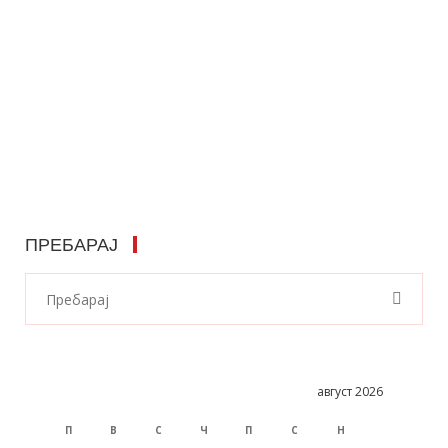
ПРЕБАРАЈ
август 2026
П
В
С
Ч
П
С
Н