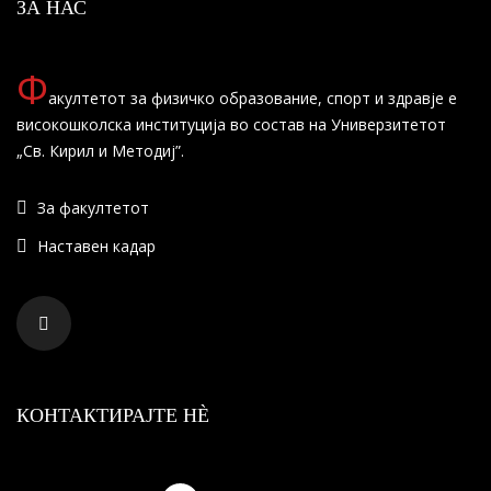
ЗА НАС
Ф
акултетот за физичко образование, спорт и здравје е
високошколска институција во состав на Универзитетот
„Св. Кирил и Методиј”.
За факултетот
Наставен кадар
КОНТАКТИРАЈТЕ НÈ