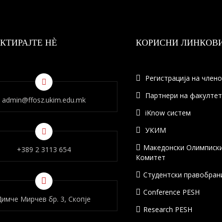
КТИРАЈТЕ НÈ
КОРИСНИ ЛИНКОВ
Регистрација на член
Партнери на факулте
admin@ffosz.ukim.edu.mk
iKnow систем
УКИМ
Македонски Олимписк
+389 2 3113 654
Комитет
Студентски правобран
Conference PESH
Димче Мирчев бр. 3, Скопје
Research PESH