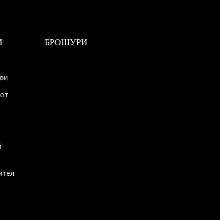
И
БРОШУРИ
ови
тот
и
ител