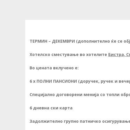
ТЕРМИН – ДЕКЕМВРИ (дополнително ќе се обј
Хотелско сместување во хотелите
Бистра, С
Во цената вклучено е:
6 х ПОЛНИ ПАНСИОНИ (доручек, ручек и вече
Специјално договорени менија со топли обр
6 дневна ски карта
Задолжително групно патничко осигурување