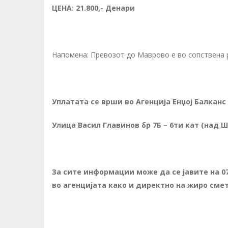
ЦЕНА: 21.800,- Денари
Напомена: Превозот до Маврово е во сопствена 
Уплатата се врши во Агенција Енџој Балканс
Улица Васил Главинов бр 7Б – 6ти кат (над
За сите информации може да се јавите на 07
во агенцијата како и
директно на жиро смет