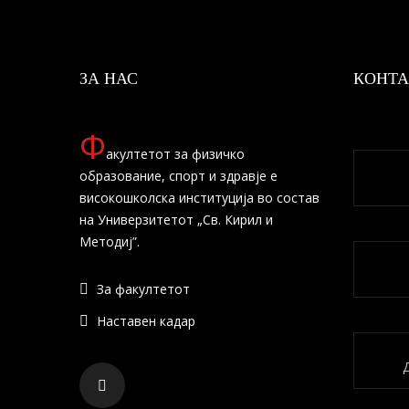
ЗА НАС
КОНТА
Ф
акултетот за физичко
образование, спорт и здравје е
високошколска институција во состав
на Универзитетот „Св. Кирил и
Методиј”.
За факултетот
Наставен кадар