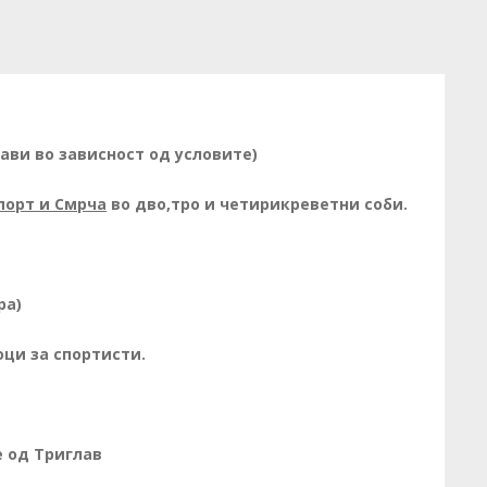
ави во зависност од условите)
порт и Смрча
во дво,тро и четирикреветни соби.
ра)
оци за спортисти.
 од Триглав