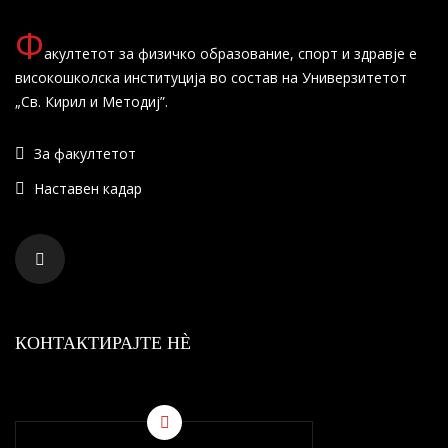
Ф
акултетот за физичко образование, спорт и здравје е
високошколска институција во состав на Универзитетот
„Св. Кирил и Методиј”.
За факултетот
Наставен кадар
КОНТАКТИРАЈТЕ НÈ