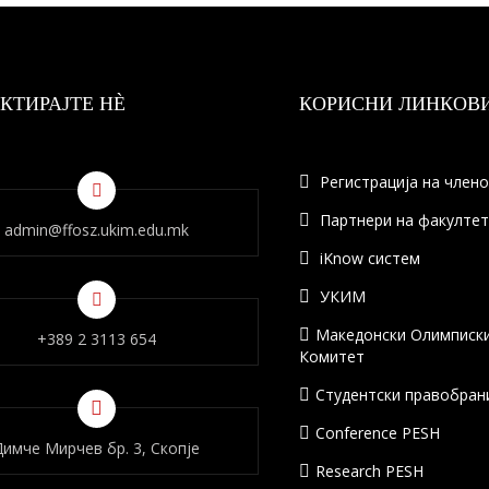
КТИРАЈТЕ НÈ
КОРИСНИ ЛИНКОВ
Регистрација на член
Партнери на факулте
admin@ffosz.ukim.edu.mk
iKnow систем
УКИМ
Македонски Олимписк
+389 2 3113 654
Комитет
Студентски правобран
Conference PESH
Димче Мирчев бр. 3, Скопје
Research PESH