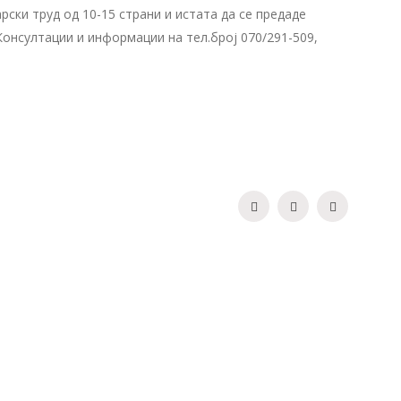
ски труд од 10-15 страни и истата да се предаде
. Консултации и информации на тел.број
070/291-509
,