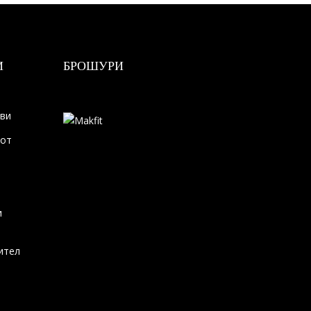
И
БРОШУРИ
ови
тот
и
ител