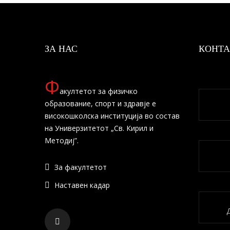
ЗА НАС
КОНТА
Ф
акултетот за физичко
образование, спорт и здравје е
високошколска институција во состав
на Универзитетот „Св. Кирил и
Методиј”.
За факултетот
Наставен кадар