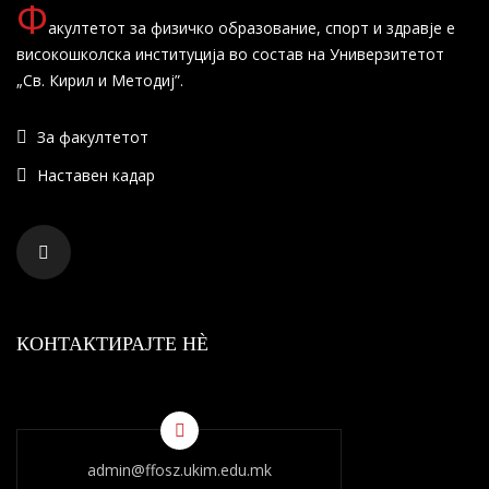
Ф
акултетот за физичко образование, спорт и здравје е
високошколска институција во состав на Универзитетот
„Св. Кирил и Методиј”.
За факултетот
Наставен кадар
КОНТАКТИРАЈТЕ НÈ
admin@ffosz.ukim.edu.mk