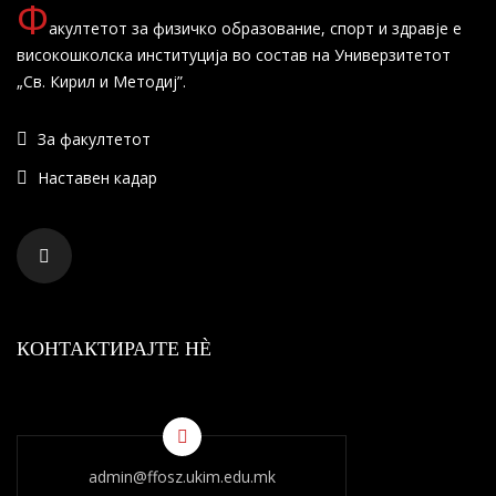
Ф
акултетот за физичко образование, спорт и здравје е
високошколска институција во состав на Универзитетот
„Св. Кирил и Методиј”.
За факултетот
Наставен кадар
КОНТАКТИРАЈТЕ НÈ
admin@ffosz.ukim.edu.mk