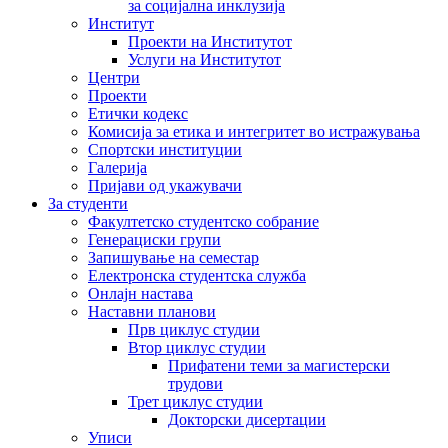
за социјална инклузија
Институт
Проекти на Институтот
Услуги на Институтот
Центри
Проекти
Етички кодекс
Комисија за етика и интегритет во истражувања
Спортски институции
Галерија
Пријави од укажувачи
За студенти
Факултетско студентско собрание
Генерациски групи
Запишување на семестар
Електронска студентска служба
Онлајн настава
Наставни планови
Прв циклус студии
Втор циклус студии
Прифатени теми за магистерски
трудови
Трет циклус студии
Докторски дисертации
Уписи