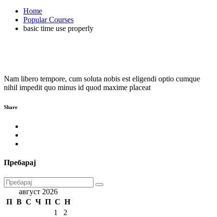
Home
Popular Courses
basic time use properly
Nam libero tempore, cum soluta nobis est eligendi optio cumque
nihil impedit quo minus id quod maxime placeat
Share
Пребарај
август 2026
П
В
С
Ч
П
С
Н
1
2