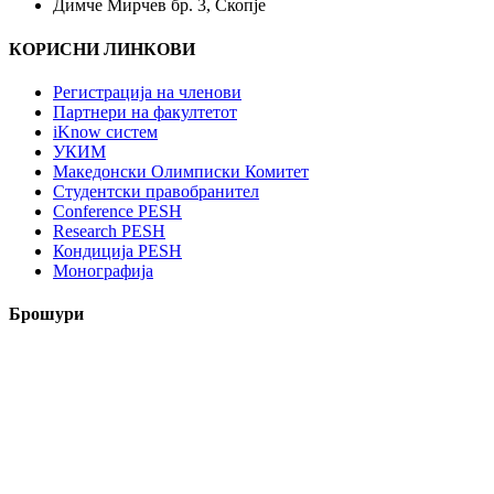
Димче Мирчев бр. 3, Скопје
КОРИСНИ ЛИНКОВИ
Регистрација на членови
Партнери на факултетот
iKnow систем
УКИМ
Македонски Олимписки Комитет
Студентски правобранител
Conference PESH
Research PESH
Кондиција PESH
Монографија
Брошури