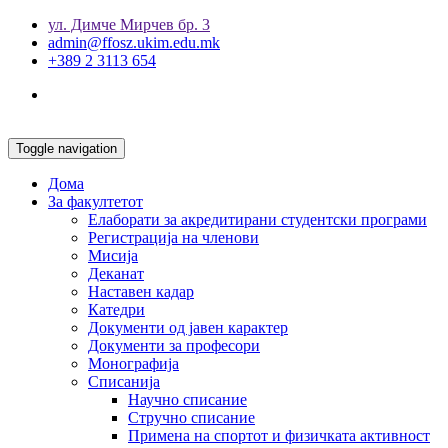
ул. Димче Мирчев бр. 3
admin@ffosz.ukim.edu.mk
+389 2 3113 654
Toggle navigation
Дома
За факултетот
Елаборати за акредитирани студентски програми
Регистрација на членови
Мисија
Деканат
Наставен кадар
Катедри
Документи од јавен карактер
Документи за професори
Монографија
Списанија
Научно списание
Стручно списание
Примена на спортот и физичката активност