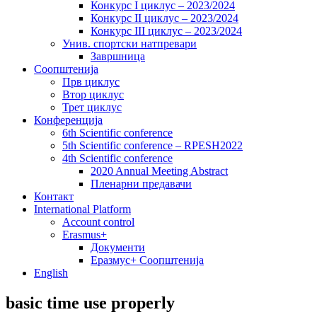
Конкурс I циклус – 2023/2024
Конкурс II циклус – 2023/2024
Конкурс III циклус – 2023/2024
Унив. спортски натпревари
Завршница
Соопштенија
Прв циклус
Втор циклус
Трет циклус
Конференција
6th Scientific conference
5th Scientific conference – RPESH2022
4th Scientific conference
2020 Annual Meeting Abstract
Пленарни предавачи
Контакт
International Platform
Account control
Erasmus+
Документи
Еразмус+ Соопштенија
English
basic time use properly