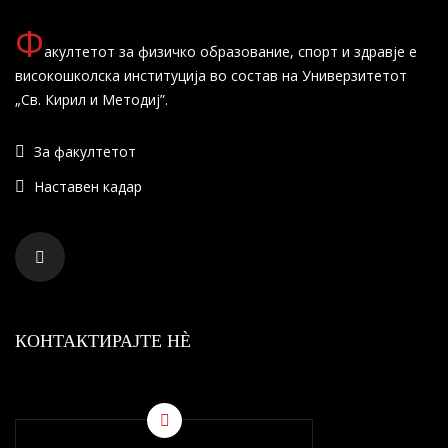
Ф
акултетот за физичко образование, спорт и здравје е
високошколска институција во состав на Универзитетот
„Св. Кирил и Методиј”.
За факултетот
Наставен кадар
КОНТАКТИРАЈТЕ НÈ