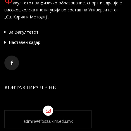
Ф
акултетот за физичко образование, спорт и здравје е
високошколска институција во состав на Универзитетот
„Св. Кирил и Методиј”.
За факултетот
Наставен кадар
КОНТАКТИРАЈТЕ НÈ
admin@ffosz.ukim.edu.mk