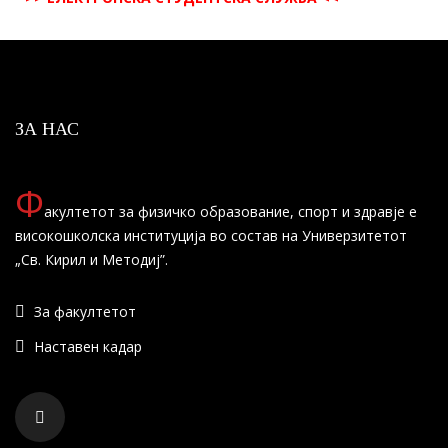
ЗА НАС
Ф
акултетот за физичко образование, спорт и здравје е
високошколска институција во состав на Универзитетот
„Св. Кирил и Методиј”.
За факултетот
Наставен кадар