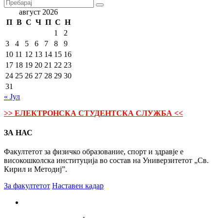
август 2026
П
В
С
Ч
П
С
Н
1
2
3
4
5
6
7
8
9
10
11
12
13
14
15
16
17
18
19
20
21
22
23
24
25
26
27
28
29
30
31
« Јул
>> ЕЛЕКТРОНСКА СТУДЕНТСКА СЛУЖБА <<
ЗА НАС
Факултетот за физичко образование, спорт и здравје е
високошколска институција во состав на Универзитетот „Св.
Кирил и Методиј”.
За факултетот
Наставен кадар