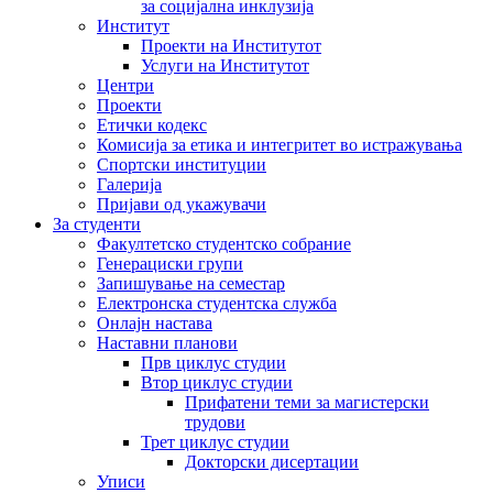
за социјална инклузија
Институт
Проекти на Институтот
Услуги на Институтот
Центри
Проекти
Етички кодекс
Комисија за етика и интегритет во истражувања
Спортски институции
Галерија
Пријави од укажувачи
За студенти
Факултетско студентско собрание
Генерациски групи
Запишување на семестар
Електронска студентска служба
Онлајн настава
Наставни планови
Прв циклус студии
Втор циклус студии
Прифатени теми за магистерски
трудови
Трет циклус студии
Докторски дисертации
Уписи