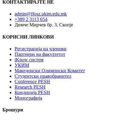
КОНТАКТИРАЈТЕ НÈ
admin@ffosz.ukim.edu.mk
+389 2 3113 654
Димче Мирчев бр. 3, Скопје
КОРИСНИ ЛИНКОВИ
Регистрација на членови
Партнери на факултетот
iKnow систем
УКИМ
Македонски Олимписки Комитет
Студентски правобранител
Conference PESH
Research PESH
Кондиција PESH
Монографија
Брошури