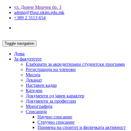
ул. Димче Мирчев бр. 3
admin@ffosz.ukim.edu.mk
+389 2 3113 654
Toggle navigation
Дома
За факултетот
Елаборати за акредитирани студентски програми
Регистрација на членови
Мисија
Деканат
Наставен кадар
Катедри
Документи од јавен карактер
Документи за професори
Монографија
Списанија
Научно списание
Стручно списание
Примена на спортот и физичката активност