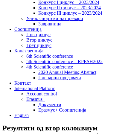
Конкурс I циклус – 2023/2024
Конкурс II циклус – 2023/2024
Конкурс III циклус – 2023/2024
Унив. спортски натпревари
Завршница
Соопштенија
Прв циклус
Втор циклус
Трет циклус
Конференција
6th Scientific conference
5th Scientific conference – RPESH2022
4th Scientific conference
2020 Annual Meeting Abstract
Пленарни предавачи
Контакт
International Platform
Account control
Erasmus+
Документи
Еразмус+ Соопштенија
English
Резултати од втор колоквиум