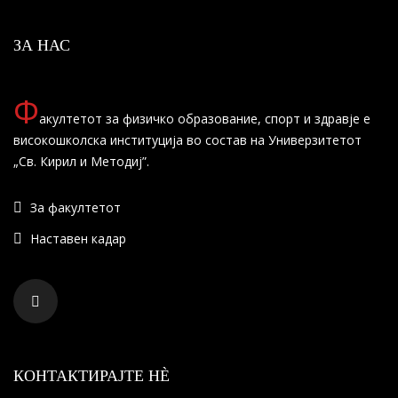
ЗА НАС
Ф
акултетот за физичко образование, спорт и здравје е
високошколска институција во состав на Универзитетот
„Св. Кирил и Методиј”.
За факултетот
Наставен кадар
КОНТАКТИРАЈТЕ НÈ