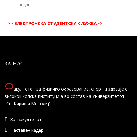
« Јул
>> ЕЛЕКТРОНСКА СТУДЕНТСКА СЛУЖБА <<
ЗА НАС
Ф
акултетот за физичко образование, спорт и здравје е
високошколска институција во состав на Универзитетот
„Св. Кирил и Методиј”.
За факултетот
Наставен кадар