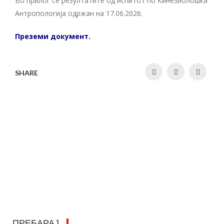
Во прилог се резултатите од испитот по Кинезиолошка
Антропологија одржан на 17.06.2026.
Преземи документ.
SHARE
ПРЕБАРАЈ