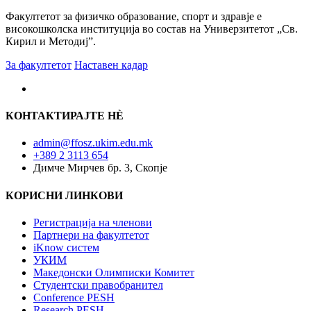
Факултетот за физичко образование, спорт и здравје е
високошколска институција во состав на Универзитетот „Св.
Кирил и Методиј”.
За факултетот
Наставен кадар
КОНТАКТИРАЈТЕ НÈ
admin@ffosz.ukim.edu.mk
+389 2 3113 654
Димче Мирчев бр. 3, Скопје
КОРИСНИ ЛИНКОВИ
Регистрација на членови
Партнери на факултетот
iKnow систем
УКИМ
Македонски Олимписки Комитет
Студентски правобранител
Conference PESH
Research PESH