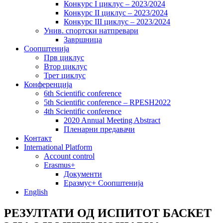
Конкурс I циклус – 2023/2024
Конкурс II циклус – 2023/2024
Конкурс III циклус – 2023/2024
Унив. спортски натпревари
Завршница
Соопштенија
Прв циклус
Втор циклус
Трет циклус
Конференција
6th Scientific conference
5th Scientific conference – RPESH2022
4th Scientific conference
2020 Annual Meeting Abstract
Пленарни предавачи
Контакт
International Platform
Account control
Erasmus+
Документи
Еразмус+ Соопштенија
English
РЕЗУЛТАТИ ОД ИСПИТОТ БАСКЕТ