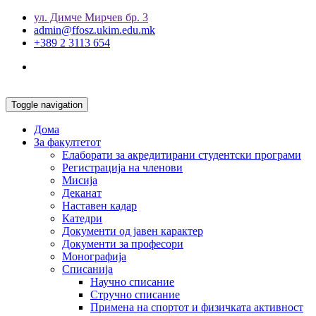
ул. Димче Мирчев бр. 3
admin@ffosz.ukim.edu.mk
+389 2 3113 654
Toggle navigation
Дома
За факултетот
Елаборати за акредитирани студентски програми
Регистрација на членови
Мисија
Деканат
Наставен кадар
Катедри
Документи од јавен карактер
Документи за професори
Монографија
Списанија
Научно списание
Стручно списание
Примена на спортот и физичката активност