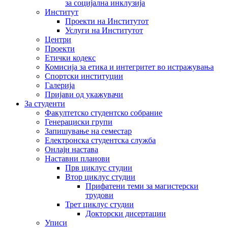
за социјална инклузија
Институт
Проекти на Институтот
Услуги на Институтот
Центри
Проекти
Етички кодекс
Комисија за етика и интегритет во истражувања
Спортски институции
Галерија
Пријави од укажувачи
За студенти
Факултетско студентско собрание
Генерациски групи
Запишување на семестар
Електронска студентска служба
Онлајн настава
Наставни планови
Прв циклус студии
Втор циклус студии
Прифатени теми за магистерски
трудови
Трет циклус студии
Докторски дисертации
Уписи