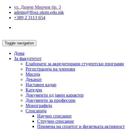
ул. Димче Мирчев бр. 3
admin@ffosz.ukim.edu.mk
+389 2 3113 654
Toggle navigation
Дома
За факултетот
Елаборати за акредитирани студентски програми
Регистрација на членови
Мисија
Деканат
Наставен кадар
Катедри
Документи од јавен карактер
Документи за професори
Монографија
Списанија
Научно списание
Стручно списание
Примена на спортот и физичката активност