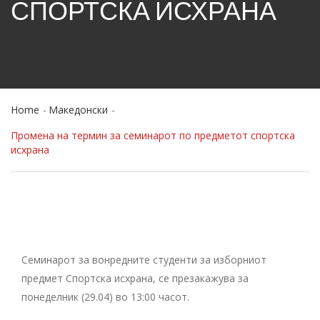
СПОРТСКА ИСХРАНА
Home
Македонски
Промена на термин за семинарот по предметот спортска
исхрана
Семинарот за вонредните студенти за изборниот
предмет Спортска исхрана, се презакажува за
понеделник (29.04) во 13:00 часот.