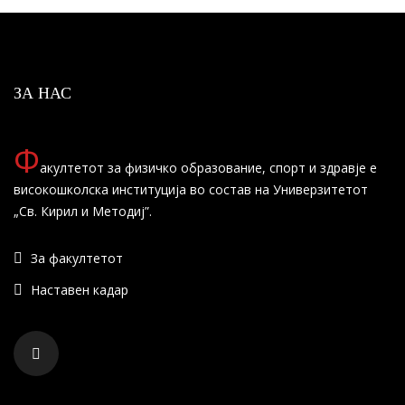
ЗА НАС
Ф
акултетот за физичко образование, спорт и здравје е
високошколска институција во состав на Универзитетот
„Св. Кирил и Методиј”.
За факултетот
Наставен кадар