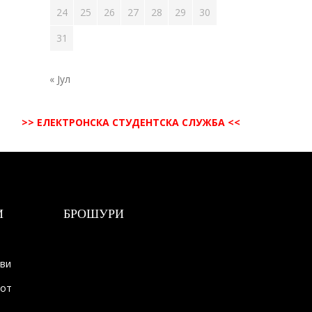
24
25
26
27
28
29
30
31
« Јул
>> ЕЛЕКТРОНСКА СТУДЕНТСКА СЛУЖБА <<
И
БРОШУРИ
ови
тот