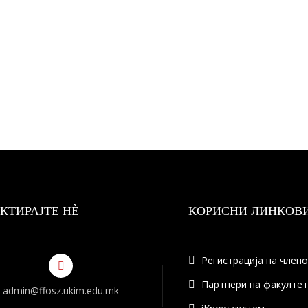
КТИРАЈТЕ НÈ
КОРИСНИ ЛИНКОВ
Регистрација на член
Партнери на факулте
admin@ffosz.ukim.edu.mk