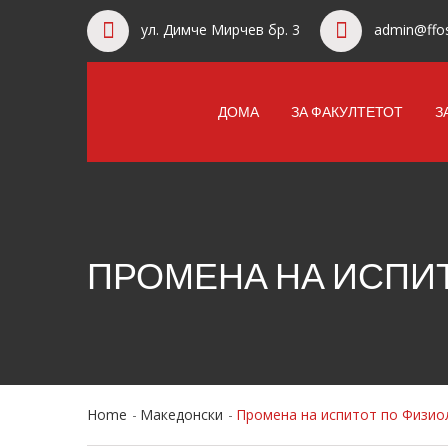
ул. Димче Мирчев бр. 3
admin@ffos
ДОМА
ЗА ФАКУЛТЕТОТ
З
ПРОМЕНА НА ИСПИ
Home
Македонски
Промена на испитот по Физио