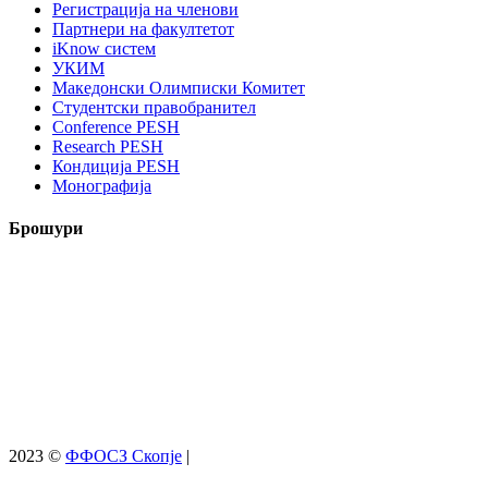
Регистрација на членови
Партнери на факултетот
iKnow систем
УКИМ
Македонски Олимписки Комитет
Студентски правобранител
Conference PESH
Research PESH
Кондиција PESH
Монографија
Брошури
2023 ©
ФФОСЗ Скопје
|