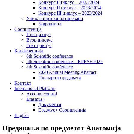
Конкурс I циклус – 2023/2024
Конкурс II циклус – 2023/2024
Конкурс III циклус – 2023/2024
Унив. спортски натпревари
Завршница
Соопштенија
Прв циклус
Втор циклус
Трет циклус
Конференција
6th Scientific conference
5th Scientific conference – RPESH2022
4th Scientific conference
2020 Annual Meeting Abstract
Пленарни предавачи
Контакт
International Platform
Account control
Erasmus+
Документи
Еразмус+ Соопштенија
English
Предавања по предметот Анатомија