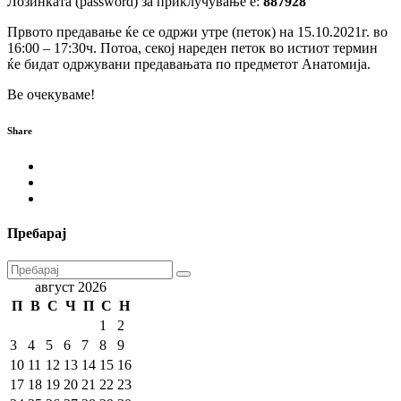
Лозинката (password) за приклучување е:
887928
Првото предавање ќе се одржи утре (петок) на 15.10.2021г. во
16:00 – 17:30ч. Потоа, секој нареден петок во истиот термин
ќе бидат одржувани предавањата по предметот Анатомија.
Ве очекуваме!
Share
Пребарај
август 2026
П
В
С
Ч
П
С
Н
1
2
3
4
5
6
7
8
9
10
11
12
13
14
15
16
17
18
19
20
21
22
23