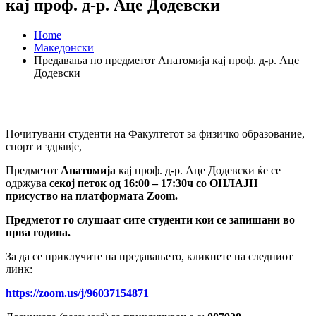
кај проф. д-р. Аце Додевски
Home
Македонски
Предавања по предметот Анатомија кај проф. д-р. Аце
Додевски
Почитувани студенти на Факултетот за физичко образование,
спорт и здравје,
Предметот
Анатомија
кај проф. д-р. Аце Додевски ќе се
одржува
секој петок од 16:00 – 17:30ч со ОНЛАЈН
присуство на платформата Zoom.
Предметот го слушаат сите студенти кои се запишани во
прва година.
За да се приклучите на предавањето, кликнете на следниот
линк:
https://zoom.us/j/96037154871