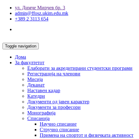
ул. Димче Мирчев бр. 3
admin@ffosz.ukim.edu.mk
+389 2 3113 654
Toggle navigation
Дома
За факултетот
Елаборати за акредитирани студентски програми
Регистрација на членови
Мисија
Деканат
Наставен кадар
Катедри
Документи од јавен карактер
Документи за професори
Монографија
Списанија
Научно списание
Стручно списание
Примена на спортот и физичката активност