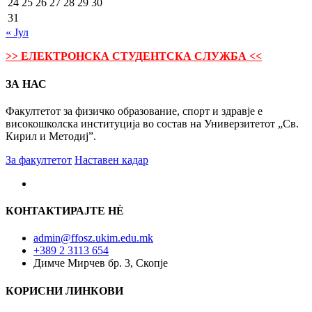
24
25
26
27
28
29
30
31
« Јул
>> ЕЛЕКТРОНСКА СТУДЕНТСКА СЛУЖБА <<
ЗА НАС
Факултетот за физичко образование, спорт и здравје е
високошколска институција во состав на Универзитетот „Св.
Кирил и Методиј”.
За факултетот
Наставен кадар
КОНТАКТИРАЈТЕ НÈ
admin@ffosz.ukim.edu.mk
+389 2 3113 654
Димче Мирчев бр. 3, Скопје
КОРИСНИ ЛИНКОВИ