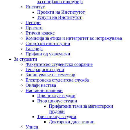
за социјална инклузија
Институт
Проекти на Институтот
Услуги на Институтот
Центри
Проекти
Етички кодекс
Комисија за етика и интегритет во истражувања
Спортски институции
Галерија
Пријави од укажувачи
За студенти
Факултетско студентско собрание
Генерациски групи
Запишување на семестар
Електронска студентска служба
Онлајн настава
Наставни планови
Прв циклус студии
Втор циклус студии
Прифатени теми за магистерски
трудови
Трет циклус студии
Докторски дисертации
Уписи