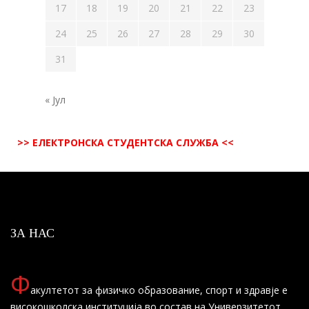
17
18
19
20
21
22
23
24
25
26
27
28
29
30
31
« Јул
>> ЕЛЕКТРОНСКА СТУДЕНТСКА СЛУЖБА <<
ЗА НАС
Ф
акултетот за физичко образование, спорт и здравје е
високошколска институција во состав на Универзитетот