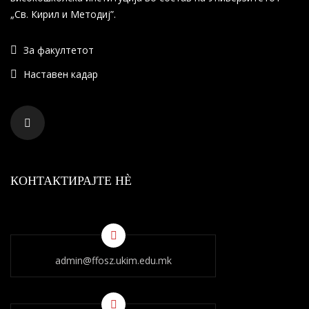
„Св. Кирил и Методиј”.
За факултетот
Наставен кадар
КОНТАКТИРАЈТЕ НÈ
admin@ffosz.ukim.edu.mk