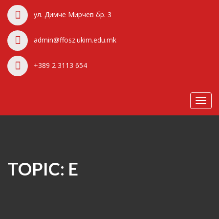
ул. Димче Мирчев бр. 3
admin@ffosz.ukim.edu.mk
+389 2 3113 654
Toggl
navig
TOPIC: E