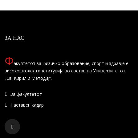
ЗА НАС
Ф
акултетот за физичко образование, спорт и здравје е
високошколска институција во состав на Универзитетот
„Св. Кирил и Методиј”.
За факултетот
Наставен кадар