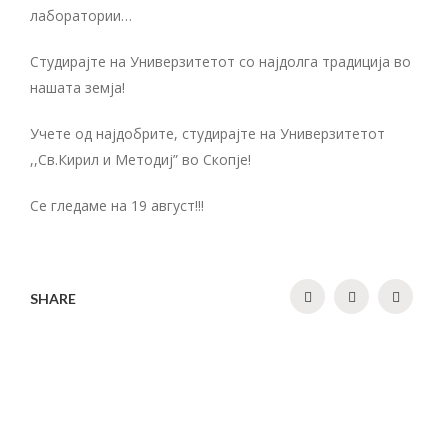
лаборатории…
Студирајте на Универзитетот со најдолга традиција во
нашата земја!
Учете од најдобрите, студирајте на Универзитетот
,,Св.Кирил и Методиј” во Скопје!
Се гледаме на 19 август!!!
SHARE