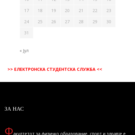
17
18
19
20
21
22
23
24
25
26
27
28
29
30
31
« Јул
>> ЕЛЕКТРОНСКА СТУДЕНТСКА СЛУЖБА <<
ЗА НАС
Ф
акултетот за физичко образование, спорт и здравје е