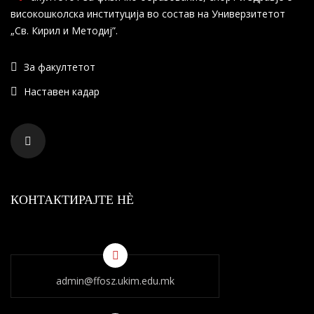
високошколска институција во состав на Универзитетот
„Св. Кирил и Методиј”.
За факултетот
Наставен кадар
КОНТАКТИРАЈТЕ НÈ
admin@ffosz.ukim.edu.mk