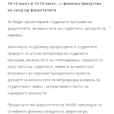
10-12 часот
и 12-14 часот
, со
физичко присуство
на секој од факултетите
Ќе бидат презентирани студиските програми на
факултетите, активностите на студентите, центрите за
кариера.
Запознајте ги одблиску професорите и студентите,
прашајте сè што ве интересира за студиските
програми, можностите за стипендирање, слушнете ги
искуствата на студентите, нивните активности и
вклученост во научноистражувачките проекти,
дознајте за можностите за меѓународна размена, за
студентскиот живот, за практикантството, за
кариерните можности
Прошетајте низ факултетите на УКИМ, запознајте се
со нивните физички капацитети, амфитеатри,