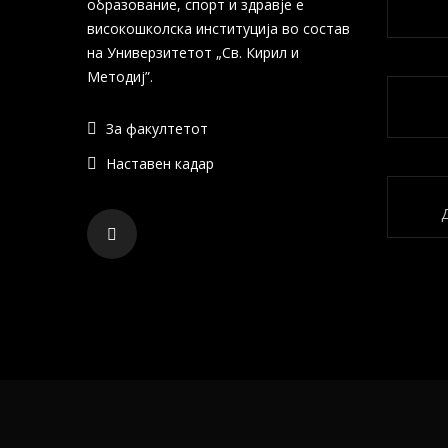
образование, спорт и здравје е
високошколска институција во состав
на Универзитетот „Св. Кирил и
Методиј”.
За факултетот
Наставен кадар