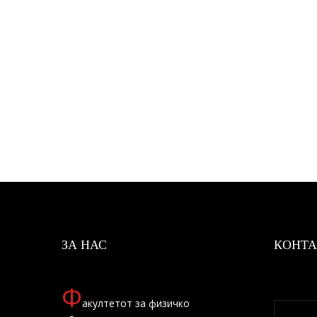
ЗА НАС
КОНТА
Ф
акултетот за физичко