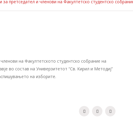
 за претседател и членови на Факултетско студентско собрани
) членови на Факултетското студентско собрание на
вје во состав на Универзитетот “Св. Кирил и Методиј”
распишувањето на изборите.