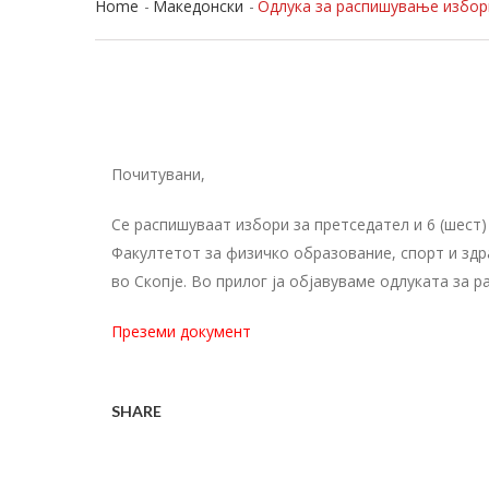
Home
Македонски
Одлука за распишување избори
Почитувани,
Се распишуваат избори за претседател и 6 (шест
Факултетот за физичко образование, спорт и здра
во Скопје. Во прилог ја објавуваме одлуката за 
Преземи документ
SHARE