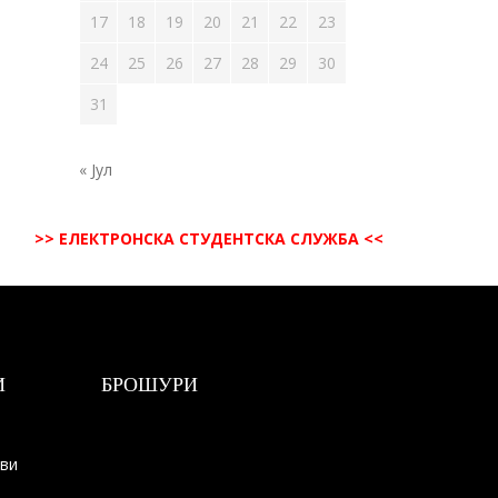
17
18
19
20
21
22
23
24
25
26
27
28
29
30
31
« Јул
>> ЕЛЕКТРОНСКА СТУДЕНТСКА СЛУЖБА <<
И
БРОШУРИ
ови