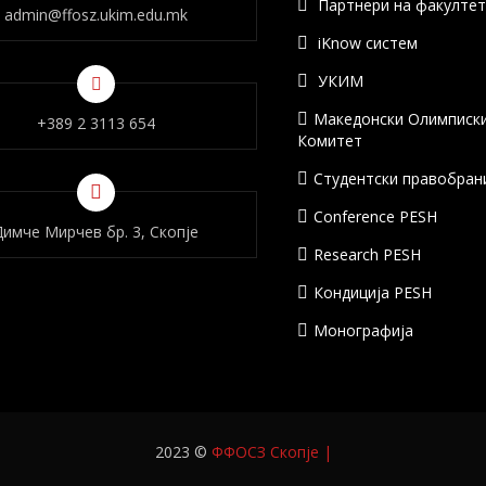
Партнери на факулте
admin@ffosz.ukim.edu.mk
iKnow систем
УКИМ
Македонски Олимписк
+389 2 3113 654
Комитет
Студентски правобран
Conference PESH
Димче Мирчев бр. 3, Скопје
Research PESH
Кондиција PESH
Монографија
2023 ©
ФФОСЗ Скопје
|