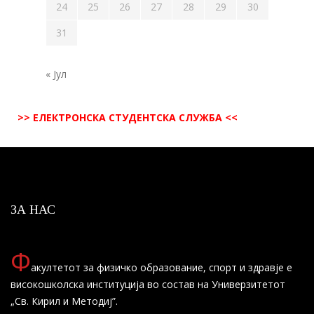
24
25
26
27
28
29
30
31
« Јул
>> ЕЛЕКТРОНСКА СТУДЕНТСКА СЛУЖБА <<
ЗА НАС
Ф
акултетот за физичко образование, спорт и здравје е
високошколска институција во состав на Универзитетот
„Св. Кирил и Методиј”.