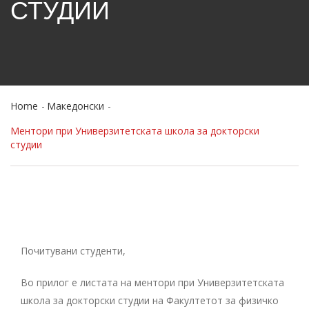
СТУДИИ
Home
Македонски
Ментори при Универзитетската школа за докторски
студии
Почитувани студенти,
Во прилог е листата на ментори при Универзитетската
школа за докторски студии на Факултетот за физичко