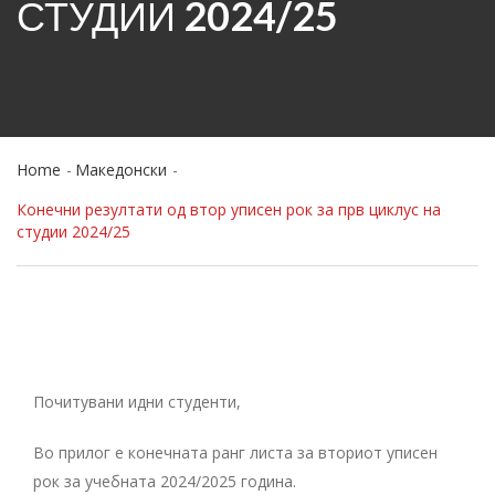
СТУДИИ 2024/25
Home
Македонски
Конечни резултати од втор уписен рок за прв циклус на
студии 2024/25
Почитувани идни студенти,
Во прилог e конечната ранг листа за вториот уписен
рок за учебната 2024/2025 година.