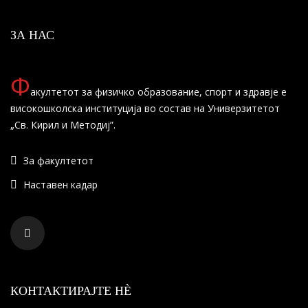
ЗА НАС
Ф
акултетот за физичко образование, спорт и здравје е
високошколска институција во состав на Универзитетот
„Св. Кирил и Методиј”.
За факултетот
Наставен кадар
КОНТАКТИРАЈТЕ НÈ