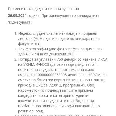
Примените кандидати се запишуваат на
26.09.2024
година. При запишувањето кандидатите
поднесуваат :
Индекс, студентска легитимација и пријавни
листови (може да ги најдете во книжарата на
факултетот).
Три фотографии (две фотографии со димензии
3,5×4,5 и една со димензии 2×3).
Потврда за уплатени 750 денари со назнака ИКСА
на УКИМ, ФФОСЗ (да се наведе факултетот –
носител на студиската програма), на жиро
сметката 100000000063095 депонент : НБРСМ, со
сметка на буџетски корисник 1600103689 788 18,
приходна шифра 723012, програма 41. Овој
надоместок го поднесуваат сите примени
кандидати, во сите категории студенти
(вклучително и студентите ослободени од
плаќање партиципација и кофинансирање, по
разни основи).