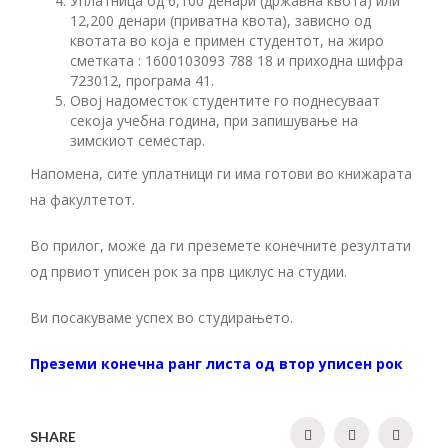
Уплатница од 6,100 денари (државна квота) или
12,200 денари (приватна квота), зависно од
квотата во која е примен студентот, на жиро
сметката : 1600103093 788 18 и приходна шифра
723012, програма 41.
Овој надоместок студентите го поднесуваат
секоја учебна година, при запишување на
зимскиот семестар.
Напомена, сите уплатници ги има готови во книжарата
на факултетот.
Во прилог, може да ги преземете конечните резултати
од првиот уписен рок за прв циклус на студии.
Ви посакуваме успех во студирањето.
Преземи конечна ранг листа од втор уписен рок
SHARE