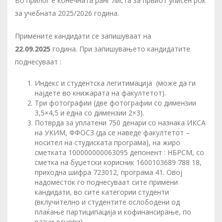
Во прилог e конечната ранг листа за првиот уписен рок
за учебната 2025/2026 година.
Примените кандидати се запишуваат на
22.09.2025
година. При запишувањето кандидатите
поднесуваат :
Индекс и студентска легитимација (може да ги
најдете во книжарата на факултетот).
Три фотографии (две фотографии со димензии
3,5×4,5 и една со димензии 2×3).
Потврда за уплатени 750 денари со назнака ИКСА
на УКИМ, ФФОСЗ (да се наведе факултетот –
носител на студиската програма), на жиро
сметката 100000000063095 депонент : НБРСМ, со
сметка на буџетски корисник 1600103689 788 18,
приходна шифра 723012, програма 41. Овој
надоместок го поднесуваат сите примени
кандидати, во сите категории студенти
(вклучително и студентите ослободени од
плаќање партиципација и кофинансирање, по
разни основи).