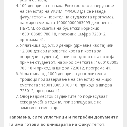
100 денари со назнака Електронско заверување
на семестар на УКИМ, ФФОСЗ (да се наведе
факултетот – носител на студиската програма),
на жиро сметката 100000000063095 депонент :
НБРСМ, со сметка на буџетски корисник
1600103689 788 18, приходна шифра 723012,
програма 41.
Уплатница од 6,150 денари (државна квота) или
12,300 денари (приватна квота и квота за
вонредни студенти), зависно од квотата во која е
примен студентот, на жиро сметката : 1600103093
788 18 и приходна шифра 723012, програма 41.
Уплатница од 1000 денари за дополнителни
трошоци при заверување на семестар на жиро
сметката : 1600103093 788 18, приходна шифра
723012, програма 41.
Овој надоместок студентите го поднесуваат
секоја учебна година, при запишување на
зимскиот семестар.
Напомена, сите уплатници и потребни документи
ги има готови во книжарата на факултетот.