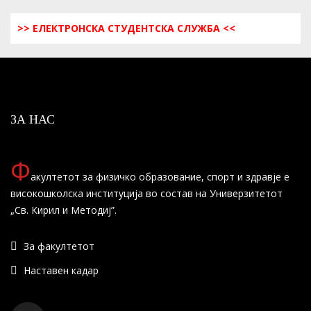
>> ЕЛЕКТРОНСКА СТУДЕНТСКА СЛУЖБА <<
ЗА НАС
Ф
акултетот за физичко образование, спорт и здравје е
високошколска институција во состав на Универзитетот
„Св. Кирил и Методиј”.
За факултетот
Наставен кадар