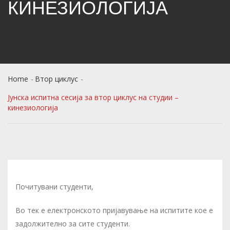
КИНЕЗИОЛОГИЈА
Home
Втор циклус
Јунска испитна сесија за втор циклус на студии –
кинезиологија
Почитувани студенти,
Во тек е електронското пријавување на испитите кое е
задолжително за сите студенти.