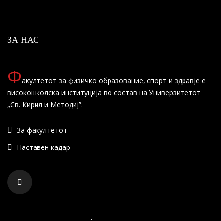
ЗА НАС
Ф
акултетот за физичко образование, спорт и здравје е
високошколска институција во состав на Универзитетот
„Св. Кирил и Методиј”.
За факултетот
Наставен кадар