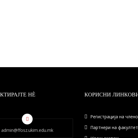
КТИРАЈТЕ НÈ
КОРИСНИ ЛИНКОВ
Регистрација на член
Партнери на факулте
admin@ffosz.ukim.edu.mk