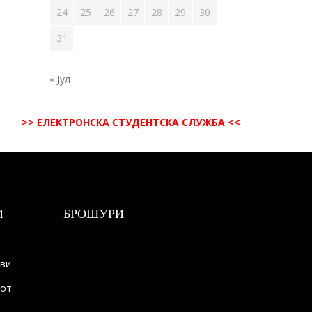
24
25
26
27
28
29
30
31
« Јул
>> ЕЛЕКТРОНСКА СТУДЕНТСКА СЛУЖБА <<
И
БРОШУРИ
ови
тот