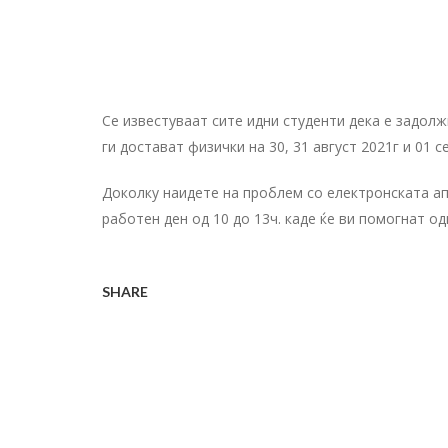
Се известуваат сите идни студенти дека е задол
ги достават физички на 30, 31 август 2021г и 01 
Доколку наидете на проблем со електронската ап
работен ден од 10 до 13ч. каде ќе ви помогнат о
SHARE