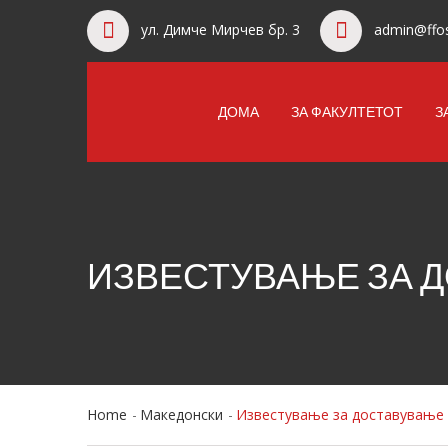
ул. Димче Мирчев бр. 3
admin@ffos
ДОМА
ЗА ФАКУЛТЕТОТ
З
ИЗВЕСТУВАЊЕ ЗА Д
Home
Македонски
Известување за доставување 