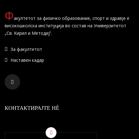
Ф
акултетот за физичко образование, спорт и здравје е
високошколска институција во состав на Универзитетот
„Св. Кирил и Методиј”.
За факултетот
Наставен кадар
КОНТАКТИРАЈТЕ НÈ