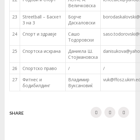
Величковска
23
Streetball – Баскет
Борче
borodaskalovski
3 на 3
Даскаловски
24
Спорт и здравје
Сашо
saso.todorovski@
Тодоровски
25
Спортска исхрана
Даниела Ш.
danisukova@yah
Стојмановска
26
Спортско право
/
/
27
Фитнес и
Владимир
vuk@ffosz.ukim.e
бодибилдинг
Вуксановиќ
SHARE