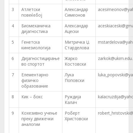
3
Атлетски
Александар
acesimeonov@ya
повеќебој
Симеонов
4
Биомеханичка
Александар
aceskiaceski@gma
дијагностика
Ацески
5
Генетска
Митричка Џ.
mstardelova@ya
кинезиологија
Старделова
6
Дијагностицирање
Жарко
zarkok@ukim.edu
во спортот
Костовски
7
Елементарно
Лука
luka_popovski@y
физичко
Поповски
образование
8
Кик – бокс
Руждија
kalacruzdija@yah
Калач
9
Кохезивно учење
Роберт
robert_hristovsk
преку движечки
Христовски
аналогии