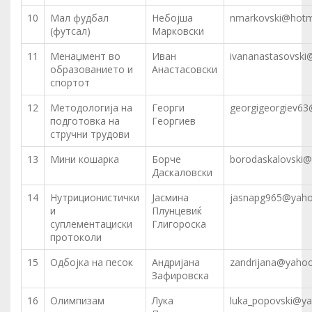
10
Мал фудбал
Небојша
nmarkovski@hotm
(футсал)
Марковски
11
Менаџмент во
Иван
ivananastasovsk
образованието и
Анастасовски
спортот
12
Методологија на
Георги
georgigeorgiev6
подготовка на
Георгиев
стручни трудови
13
Мини кошарка
Борче
borodaskalovski
Даскаловски
14
Нутриционистички
Јасмина
jasnapg965@yah
и
Плунцевиќ
суплементациски
Глигороска
протоколи
15
Одбојка на песок
Андријана
zandrijana@yaho
Зафировска
16
Олимпизам
Лука
luka_popovski@y