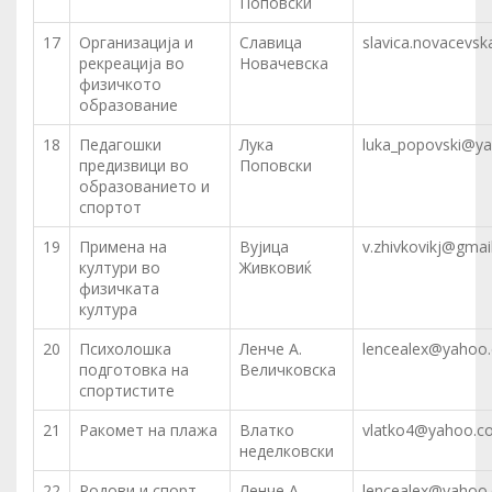
Поповски
17
Организација и
Славица
slavica.novacevs
рекреација во
Новачевска
физичкото
образование
18
Педагошки
Лука
luka_popovski@y
предизвици во
Поповски
образованието и
спортот
19
Примена на
Вујица
v.zhivkovikj@gmai
култури во
Живковиќ
физичката
култура
20
Психолошка
Ленче А.
lencealex@yahoo
подготовка на
Величковска
спортистите
21
Ракомет на плажа
Влатко
vlatko4@yahoo.c
неделковски
22
Родови и спорт
Ленче А.
lencealex@yahoo