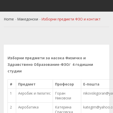
Home
Македонски
Изборни предмети ФЗО и контакт
Изборни предмети за насока Физичко и
Здравствено Образование-ФЗО/ 4 годишни
студии
#
Предмет
Професор
Е-пошта
1
Аеробик и пилатес
Горан
nikovskigoran@y
Никовски
2
Акробатика
Катерина
kategim@yahoo.
Спасовска