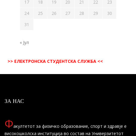
17
18
19
20
21
22
23
24
25
26
27
28
29
30
31
« Јул
>> ЕЛЕКТРОНСКА СТУДЕНТСКА СЛУЖБА <<
ЗА НАС
Ф
акултетот за физичко образование, спорт и здравје е
високошколска институција во состав на Универзитетот