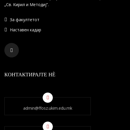
„Св. Кирил и Методиј”.
За факултетот
Наставен кадар
КОНТАКТИРАЈТЕ НÈ
admin@ffosz.ukim.edu.mk