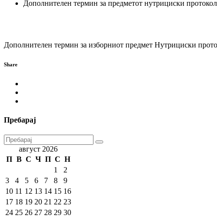
Дополнителен термин за предметот нутрициски протоко
Дополнителен термин за изборниот предмет Нутрициски прот
Share
Пребарај
август 2026
П
В
С
Ч
П
С
Н
1
2
3
4
5
6
7
8
9
10
11
12
13
14
15
16
17
18
19
20
21
22
23
24
25
26
27
28
29
30