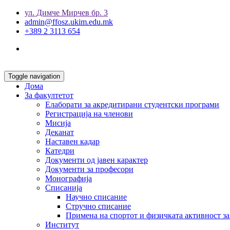
ул. Димче Мирчев бр. 3
admin@ffosz.ukim.edu.mk
+389 2 3113 654
Toggle navigation
Дома
За факултетот
Елаборати за акредитирани студентски програми
Регистрација на членови
Мисија
Деканат
Наставен кадар
Катедри
Документи од јавен карактер
Документи за професори
Монографија
Списанија
Научно списание
Стручно списание
Примена на спортот и физичката активност за
Институт