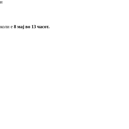
ли
околи е
8 мај во 13 часот.