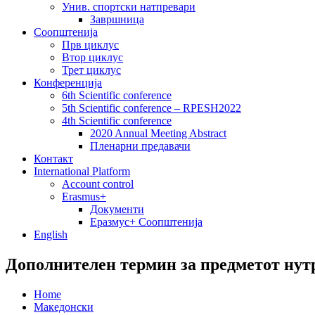
Унив. спортски натпревари
Завршница
Соопштенија
Прв циклус
Втор циклус
Трет циклус
Конференција
6th Scientific conference
5th Scientific conference – RPESH2022
4th Scientific conference
2020 Annual Meeting Abstract
Пленарни предавачи
Контакт
International Platform
Account control
Erasmus+
Документи
Еразмус+ Соопштенија
English
Дополнителен термин за предметот ну
Home
Македонски