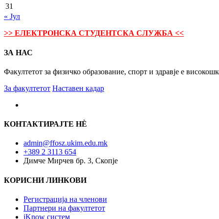
31
« Јул
>> ЕЛЕКТРОНСКА СТУДЕНТСКА СЛУЖБА <<
ЗА НАС
Факултетот за физичко образование, спорт и здравје е високош
За факултетот
Наставен кадар
КОНТАКТИРАЈТЕ НÈ
admin@ffosz.ukim.edu.mk
+389 2 3113 654
Димче Мирчев бр. 3, Скопје
КОРИСНИ ЛИНКОВИ
Регистрација на членови
Партнери на факултетот
iKnow систем