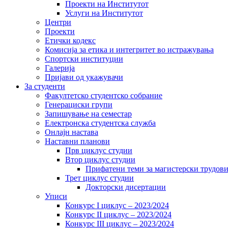
Проекти на Институтот
Услуги на Институтот
Центри
Проекти
Етички кодекс
Комисија за етика и интегритет во истражувања
Спортски институции
Галерија
Пријави од укажувачи
За студенти
Факултетско студентско собрание
Генерациски групи
Запишување на семестар
Електронска студентска служба
Онлајн настава
Наставни планови
Прв циклус студии
Втор циклус студии
Прифатени теми за магистерски трудов
Трет циклус студии
Докторски дисертации
Уписи
Конкурс I циклус – 2023/2024
Конкурс II циклус – 2023/2024
Конкурс III циклус – 2023/2024