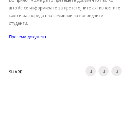
Во прилог може да го преземете документот во кој
што ќе се информирате за претстојните активностите
како и распоредот за семинари за вонредните
студенти.
Преземи документ
SHARE