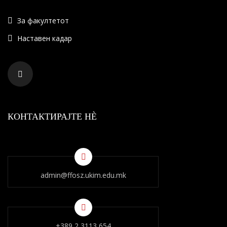
За факултетот
Наставен кадар
КОНТАКТИРАЈТЕ НÈ
admin@ffosz.ukim.edu.mk
+389 2 3113 654