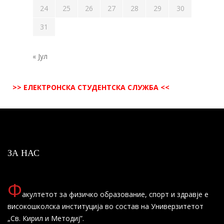
24
25
26
27
28
29
30
31
« Јул
>> ЕЛЕКТРОНСКА СТУДЕНТСКА СЛУЖБА <<
ЗА НАС
Ф
акултетот за физичко образование, спорт и здравје е
високошколска институција во состав на Универзитетот
„Св. Кирил и Методиј”.