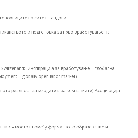
говорниците на сите штандови
актиканството и подготовка за прво вработување на
l Switzerland: Инспирација за вработување – глобална
loyment – globally open labor market)
овата реалност за младите и за компаниите) Асоцијација
енции – мостот помеѓу формалното образование и