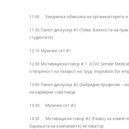
11:00 Заедничка обиколка на организаторите и 
11:30 Панел дискусија #1 (Тема: Важноста на пр
студентите)
12:10 Музички сет #1
12:30 Мотивациски говор # 1 (COO Sensile Medica
отвореност на пазарот на труд Inspiration for emp
13:00 Панел дискусија #2 (Хибридни професии – н
на кариерни советници
13:30 Музички сет #2
14:30 Мотивациски говор #2 (Развој на компет
барањата на компаниите) Активатор