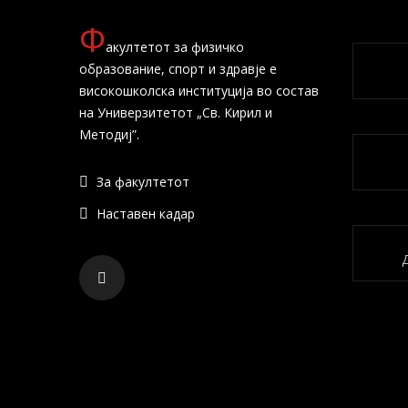
Ф
акултетот за физичко
образование, спорт и здравје е
високошколска институција во состав
на Универзитетот „Св. Кирил и
Методиј”.
За факултетот
Наставен кадар