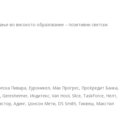
ање во високото образование – позитивни светски
опска Пивара, Еуроникел, Мак Прогрес, ПроКредит Банка,
Geresheimer, Индитекс, Van Hool, Slice, TaskForce, Нелт,
мстор, Адинг, Џонсон Мети, DS Smith, Тиквеш, Макстил