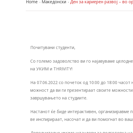
Home
Македонски
Ден за кариерен развој – во о
Почитувани студенти,
Со големо задоволство ви го најавуваме целодне
на УКИМ и THRIVITY!
На 07.06.2022 со почеток од 10:00 до 18:00 часо
можност да ви ги презентираат своите можности
завршувањето на студиите.
Настанот ќе биде интерактивен, организиравме п
ве инспирираат, насочат и да ви помогнат во ваш
Дополнително имаме штандови за подготовка на