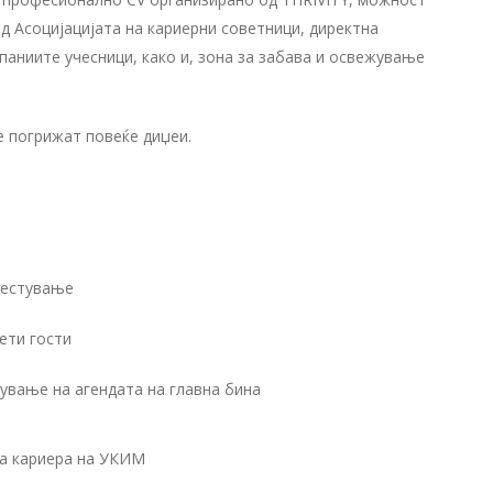
д Асоцијацијата на кариерни советници, директна
паниите учесници, како и, зона за забава и освежување
е погрижат повеќе диџеи.
местување
ети гости
вање на агендата на главна бина
а кариера на УКИМ