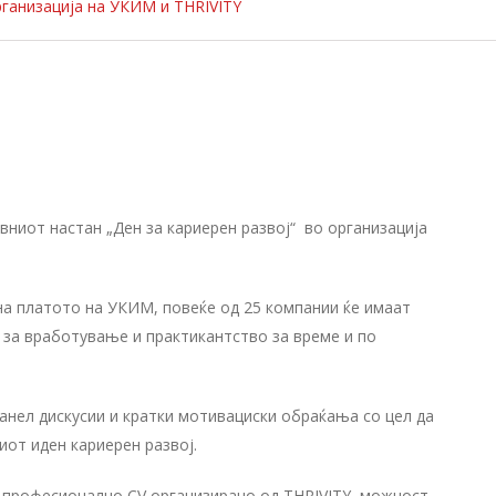
рганизација на УКИМ и THRIVITY
вниот настан „Ден за кариерен развој“ во оргaнизација
т на платото на УКИМ, повеќе од 25 компании ќе имаат
 за вработување и практикантство за време и по
анел дискусии и кратки мотивациски обраќања со цел да
иот иден кариерен развој.
 професионално CV организирано од THRIVITY, можност