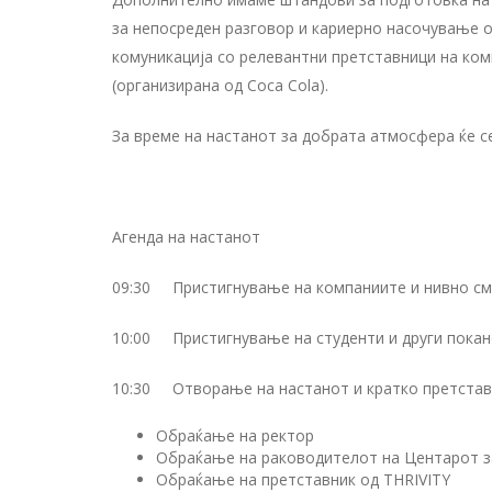
за непосреден разговор и кариерно насочување о
комуникација со релевантни претставници на ком
(организирана од Coca Cola).
За време на настанот за добрата атмосфера ќе с
Агенда на настанот
09:30 Пристигнување на компаниите и нивно с
10:00 Пристигнување на студенти и други покан
10:30 Отворање на настанот и кратко претставу
Обраќање на ректор
Обраќање на раководителот на Центарот з
Обраќање на претставник од THRIVITY