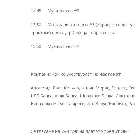
14:45 Музички сет #3
15:30 Мотивациски говор #3 (Кариерно советув
практики) проф. д-р Софија Георгиевска
15:50 Музички сет #4
Компании кои ќе учествуваат на
настанот
Алкалоид, Раде Кончар, Филип Морис, Реплек, Ск
НЛБ Банка, Халк Банка, Шпаркасе Банка, Лакталис, 
Вива сокови, Веста дрогерија, Варус/Бионика, Ра
Се гледаме на 7ми јуни на платото пред УКИМ!