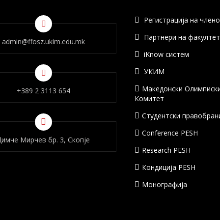
Регистрација на член
Партнери на факулте
admin@ffosz.ukim.edu.mk
iKnow систем
УКИМ
Македонски Олимписк
+389 2 3113 654
Комитет
Студентски правобран
Conference PESH
Димче Мирчев бр. 3, Скопје
Research PESH
Кондиција PESH
Монографија