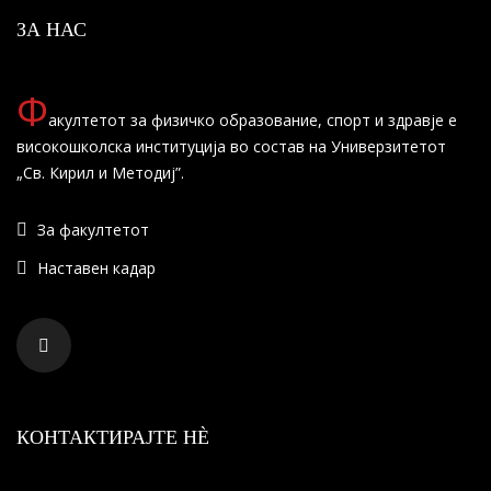
ЗА НАС
Ф
акултетот за физичко образование, спорт и здравје е
високошколска институција во состав на Универзитетот
„Св. Кирил и Методиј”.
За факултетот
Наставен кадар
КОНТАКТИРАЈТЕ НÈ