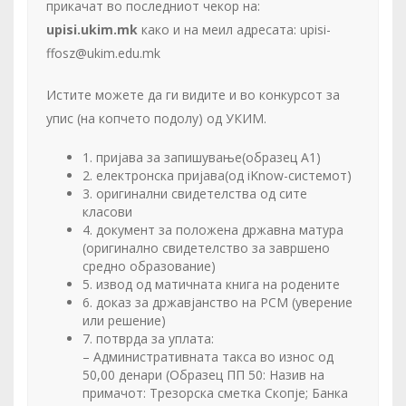
прикачат во последниот чекор на:
upisi.ukim.mk
како и на меил адресата: upisi-
ffosz@ukim.edu.mk
Истите можете да ги видите и во конкурсот за
упис (на копчето подолу) од УКИМ.
1. пријава за запишување(образец А1)
2. електронска пријава(од iKnow-системот)
3. оригинални свидетелства од сите
класови
4. документ за положена државна матура
(оригинално свидетелство за завршено
средно образование)
5. извод од матичната книга на родените
6. доказ за државјанство на РСМ (уверение
или решение)
7. потврда за уплатa:
– Административната такса во износ од
50,00 денари (Образец ПП 50: Назив на
примачот: Трезорска сметка Скопје; Банка