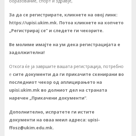
образование, спорт и здравје,
За да се регистрирате, кликнете на овој линк:
https://upisi.ukim.mk
. Потоа кликнете на копчето
„Регистрирај се“ и следете ги чекорите.
Ве молиме имајте на ум дека регистрацијата е
задолжителна!
Откога ќе ја завршите вашата регистрација, потребно
е
сите документи да ги прикачите скенирани во
последниот чекор од аплицирањето на
upisi.ukim.mk во долниот дел на страната
наречен „Прикачени документи“
.
Дополнително, испратете ги истите
документи
на оваа меил адреса: upisi-
ffosz@ukim.edu.mk.