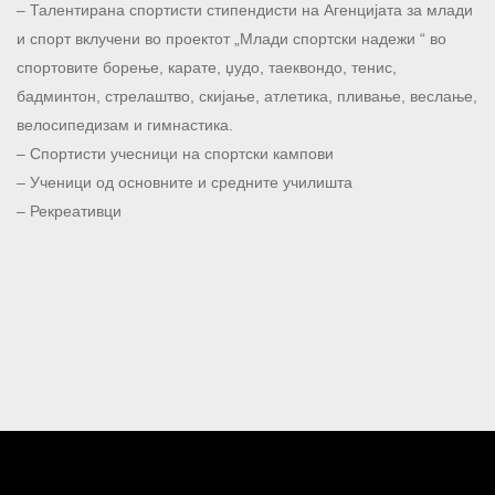
– Талентирана спортисти стипендисти на Агенцијата за млади
и спорт вклучени во проектот „Млади спортски надежи “ во
спортовите борење, карате, џудо, таеквондо, тенис,
бадминтон, стрелаштво, скијање, атлетика, пливање, веслање,
велосипедизам и гимнастика.
– Спортисти учесници на спортски кампови
– Ученици од основните и средните училишта
– Рекреативци