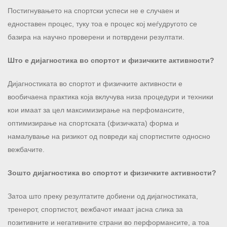
Постигнувањето на спортски успеси не е случаен и
едноставен процес, туку тоа е процес кој меѓудругото се
базира на научно проверени и потврдени резултати.
Што е дијагностика во спортот и физичките активности?
Дијагностиката во спортот и физичките активности е
вообичаена практика која вклучува низа процедури и техники
кои имаат за цел максимизирање на перфомансите,
оптимизирање на спортската (физичката) форма и
намалување на ризикот од повреди кај спортистите односно
вежбачите.
Зошто дијагностика во спортот и физичките активности?
Затоа што преку резултатите добиени од дијагностиката,
тренерот, спортистот, вежбачот имаат јасна слика за
позитивните и негативните страни во перформансите, а тоа