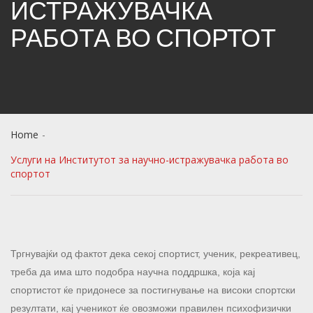
ИСТРАЖУВАЧКА
РАБОТА ВО СПОРТОТ
Home
Услуги на Институтот за научно-истражувачка работа во
спортот
Тргнувајќи од фактот дека секој спортист, ученик, рекреативец,
треба да има што подобра научна поддршка, која кај
спортистот ќе придонесе за постигнување на високи спортски
резултати, кај ученикот ќе овозможи правилен психофизички