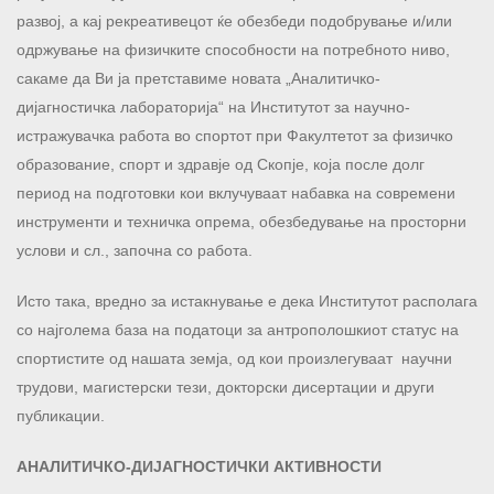
развој, а кај рекреативецот ќе обезбеди подобрување и/или
одржување на физичките способности на потребното ниво,
сакаме да Ви ја претставиме новата „Аналитичко-
дијагностичка лабораторија“ на Институтот за научно-
истражувачка работа во спортот при Факултетот за физичко
образование, спорт и здравје од Скопје, која после долг
период на подготовки кои вклучуваат набавка на современи
инструменти и техничка опрема, обезбедување на просторни
услови и сл., започна со работа.
Исто така, вредно за истакнување е дека Институтот располага
со најголема база на податоци за антрополошкиот статус на
спортистите од нашата земја, од кои произлегуваат научни
трудови, магистерски тези, докторски дисертации и други
публикации.
АНАЛИТИЧКО-ДИЈАГНОСТИЧКИ АКТИВНОСТИ