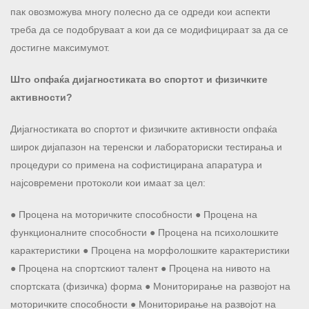
пак овозможува многу полесно да се одреди кои аспекти
треба да се подобруваат а кои да се модифицираат за да се
достигне максимумот.
Што опфаќа дијагностиката во спортот и физичките
активности?
Дијагностиката во спортот и физичките активности опфаќа
широк дијапазон на теренски и лабораториски тестирања и
процедури со примена на софистицирана апаратура и
најсовремени протоколи кои имаат за цел:
● Процена на моторичките способности ● Процена на
функционалните способности ● Процена на психолошките
карактеристики ● Процена на морфолошките карактеристики
● Процена на спортскиот талент ● Процена на нивото на
спортската (физичка) форма ● Мониторирање на развојот на
моторичките способности ● Мониторирање на развојот на