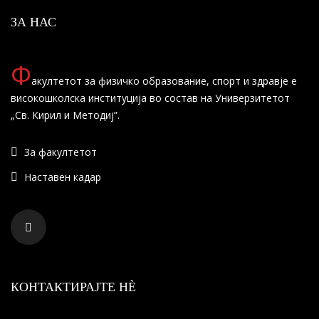
ЗА НАС
Ф
акултетот за физичко образование, спорт и здравје е
високошколска институција во состав на Универзитетот
„Св. Кирил и Методиј”.
За факултетот
Наставен кадар
КОНТАКТИРАЈТЕ НÈ