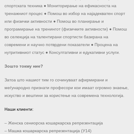
спортската техника ● Мониторирање на ефикасноста на
тренажниот процес ● Помош во избор на најадекватен спорт
или физички активности ● Помош во планирање и
програмирање на тренингот (физичките активности) ● Помош
во селекција на талентирани спортисти базирана на
современи и научно потврдени показатели ● Процена на
нутритивниот статус ● Консултативни и едукативни услуги.
Зошто токму ние?
Затоа што нашиот тим го сочинуваат афирмирани и
меѓународно признати професори кои имаат огромно знаење,
искуство и вештини за користење на современа технологија.
Наши клиенти:
– Женска сениорска кошаркарска репрезентација
– Машка кошаркарска репрезентација (У14)