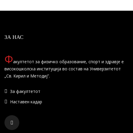
ЗА НАС
Ф
акултетот за физичко образование, спорт и здравје е
високошколска институција во состав на Универзитетот
„Св. Кирил и Методиј”.
За факултетот
Наставен кадар