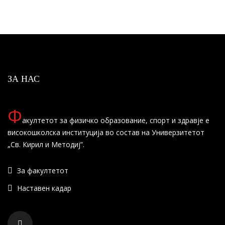
ЗА НАС
Ф
акултетот за физичко образование, спорт и здравје е
високошколска институција во состав на Универзитетот
„Св. Кирил и Методиј”.
За факултетот
Наставен кадар