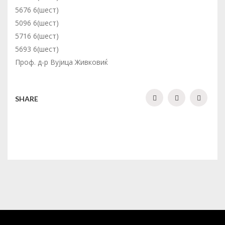
5676 6(шест)
5096 6(шест)
5716 6(шест)
5693 6(шест)
Проф. д-р Вујица Живковиќ
SHARE