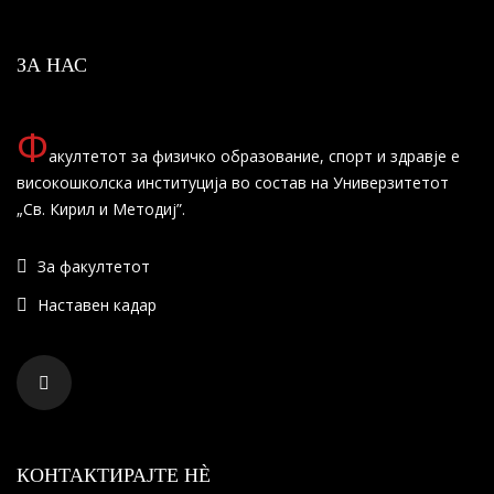
ЗА НАС
Ф
акултетот за физичко образование, спорт и здравје е
високошколска институција во состав на Универзитетот
„Св. Кирил и Методиј”.
За факултетот
Наставен кадар
КОНТАКТИРАЈТЕ НÈ