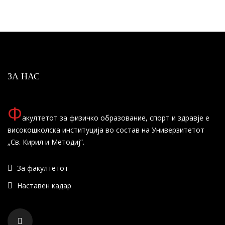
ЗА НАС
Ф
акултетот за физичко образование, спорт и здравје е
високошколска институција во состав на Универзитетот
„Св. Кирил и Методиј”.
За факултетот
Наставен кадар