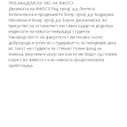
ПРВ АКАДЕМСКИ ЧАС НА ФФОСЗ
Деканката на ФФОСЗ Ред. проф. д-р Ленче А.
Величковска и продеканите Вонр. проф д-р Андријана
Мисовски и Вонр. проф д-р Борче Даскаловски, во
присуство на останатиот наставен кадар ги доделија
индексите на новата генерација студенти.
Раководството на факултетот им посака топло
добредојде и успех во студирањето, истакнувајќи дека
во текот на студиите ќе стекнат голем фонд на
знаења, вештини и искуства кои ќе им бидат од голема
корист во животот и во нивната професионална
ориентација.