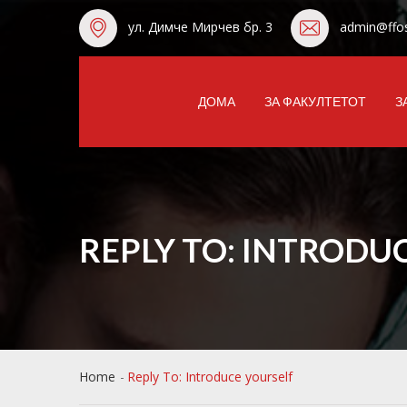
ул. Димче Мирчев бр. 3
admin@ffos
ДОМА
ЗА ФАКУЛТЕТОТ
З
REPLY TO: INTRODU
Home
Reply To: Introduce yourself