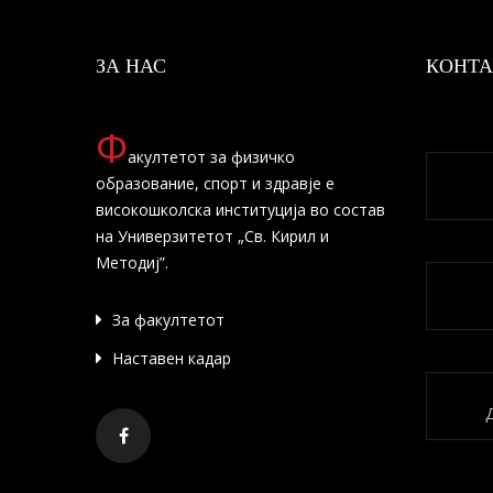
ЗА НАС
КОНТА
Ф
акултетот за физичко
образование, спорт и здравје е
високошколска институција во состав
на Универзитетот „Св. Кирил и
Методиј”.
За факултетот
Наставен кадар