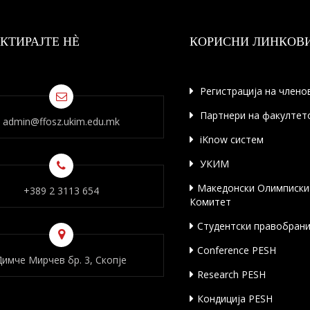
КТИРАЈТЕ НÈ
КОРИСНИ ЛИНКОВ
Регистрација на члено
Партнери на факултет
admin@ffosz.ukim.edu.mk
iKnow систем
УКИМ
Македонски Олимписки
+389 2 3113 654
Комитет
Студентски правобран
Conference PESH
Димче Мирчев бр. 3, Скопје
Research PESH
Кондиција PESH