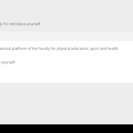
y To: Introduce yourself
ional platform of the Faculty for physical education, sport and health.
 yourself