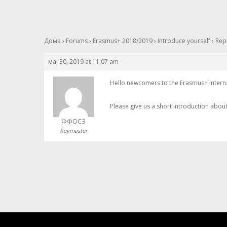
Дома
›
Forums
›
Erasmus+ 2018/2019
›
Introduce yourself
›
Repl
мај 30, 2019 at 11:07 am
Hello newcomers to the Erasmus+ Internat
Please give us a short introduction about
ФФОСЗ
Keymaster