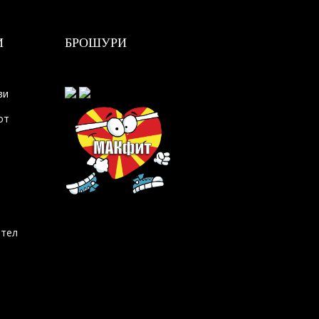
И
БРОШУРИ
ви
от
ител