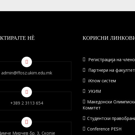
КТИРАЈТЕ НÈ
КОРИСНИ ЛИНКОВ
Регистрација на член
Партнери на факулте
admin@ffosz.ukim.edu.mk
iKnow систем
УКИМ
Македонски Олимписк
+389 2 3113 654
Комитет
Студентски правобран
Conference PESH
Димче Мирчев бр. 3, Скопје