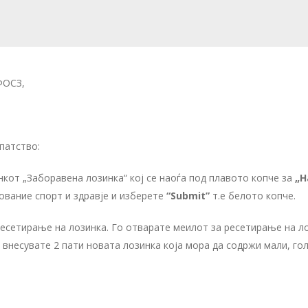
ФОСЗ,
патство:
инкот „Заборавена лозинка“ кој се наоѓа под плавото копче за
„Н
ование спорт и здравје и изберете
“Submit”
т.е белото копче.
 ресетирање на лозинка. Го отварате меилот за ресетирање на л
 внесувате 2 пати новата лозинка која мора да содржи мали, голе