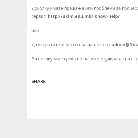
Доколку имате прашања или проблеми за процесот
сервис:
http://ukim.edu.mk/iknow-help/
или
Да испратите меил со прашањето на
admin@ffos
Ви посакуваме среќа во вашето студирање на вто
SHARE