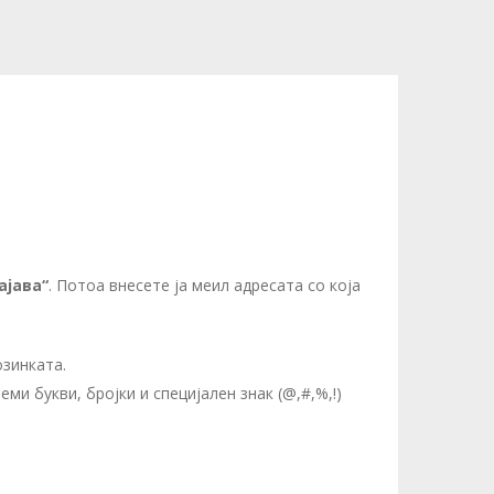
ајава“
. Потоа внесете ја меил адресата со која
озинката.
ми букви, бројки и специјален знак (@,#,%,!)