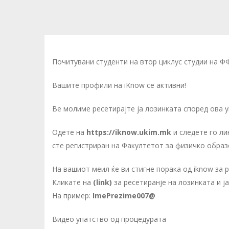
Почитувани студенти на втор циклус студии на Ф
Вашите профили на iKnow се активни!
Ве молиме ресетирајте ја лозинката според ова у
Одете на
https://iknow.ukim.mk
и следeте го л
сте регистриран на Факултетот за физичко образ
На вашиот меил ќе ви стигне порака од iknow за
Кликате на
(link)
за ресетиранје на лозинката и ја
На пример:
ImePrezime007@
Видео упатство од процедурата