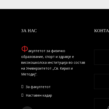
ЗА НАС
КОНТА
Ф
акултетот за физичко
образование, спорт и здравје е
високошколска институција во состав
на Универзитетот „Св. Кирил и
Методиј”.
За факултетот
Наставен кадар