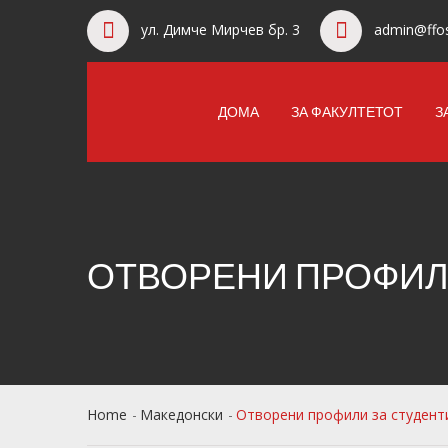
ул. Димче Мирчев бр. 3
admin@ffos
ДОМА
ЗА ФАКУЛТЕТОТ
З
ОТВОРЕНИ ПРОФИЛИ
Home
Македонски
Отворени профили за студенти