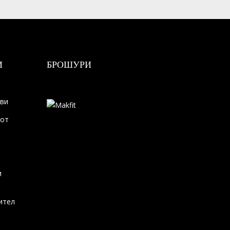
И
БРОШУРИ
ови
тот
и
ител