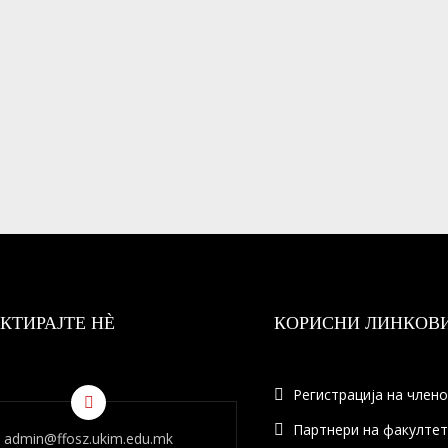
КТИРАЈТЕ НÈ
КОРИСНИ ЛИНКОВ
Регистрација на член
Партнери на факулте
admin@ffosz.ukim.edu.mk