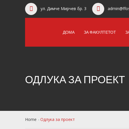
ул. Димче Мирчев бр. 3
admin@ffos
ДОМА
ЗА ФАКУЛТЕТОТ
З
ОДЛУКА ЗА ПРОЕКТ
Home
Одлука за проект