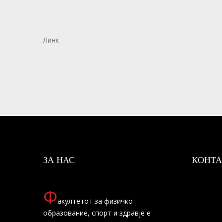
Линк
ЗА НАС
КОНТА
Ф
акултетот за физичко
образование, спорт и здравје е