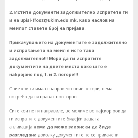
2. Истите документи задолжително испратете ги
и на upisi-ffosz@ukim.edu.mk. Како наслов на
меилот ставете број на пријава.
Прикачувањето на документите е задолжително
и испраќањето на меил е исто така
задолжително!!! Мора да ги испратите
документите на двете места како што е
набројано под 1. и 2. погоре!!!
Оние кои ги имаат направено овие чекори, нема
потреба да ги прават повторно.
Сите кои не ги направиле, ве молиме во најскор рок да
ги испратите документите бидејќи вашата
апликација
нема да може законски да биде
разгледана
доколку документите не се прикачени