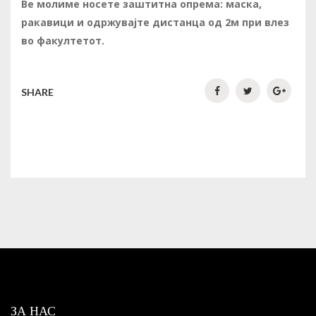
Ве молиме носете заштитна опрема: маска,
ракавици и одржувајте дистанца од 2м при влез
во факултетот.
SHARE
ЗА НАС