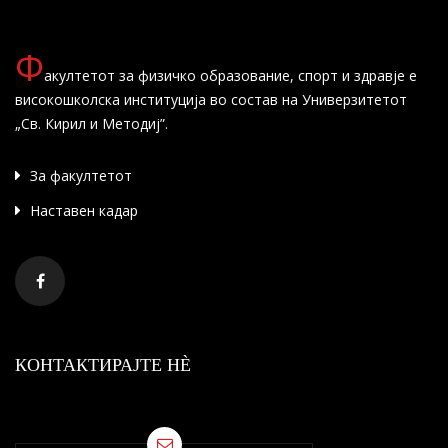
Ф
акултетот за физичко образование, спорт и здравје е
високошколска институција во состав на Универзитетот
„Св. Кирил и Методиј”.
За факултетот
Наставен кадар
КОНТАКТИРАЈТЕ НÈ