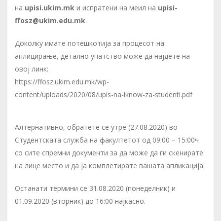
на
upisi.ukim.mk
и испратени на меил на
upisi-
ffosz@ukim.edu.mk
.
Доколку имате потешкотија за процесот на
аплицирање, детално упатство може да најдете на
овој линк:
https://ffosz.ukim.edu.mk/wp-
content/uploads/2020/08/upis-na-iknow-za-studenti.pdf
Алтернативно, обратете се утре (27.08.2020) во
Студентската служба на факултетот од 09:00 – 15:00ч
со сите спремни документи за да може да ги скенирате
на лице место и да ја комплетирате вашата апликација.
Останати термини се 31.08.2020 (понеделник) и
01.09.2020 (вторник) до 16:00 најкасно.