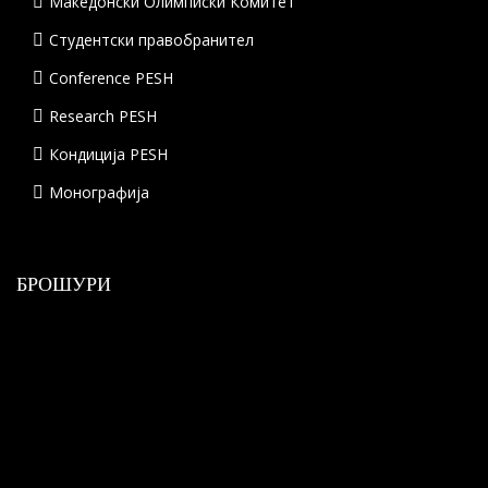
Македонски Олимписки Комитет
Студентски правобранител
Conference PESH
Research PESH
Кондиција PESH
Монографија
БРОШУРИ