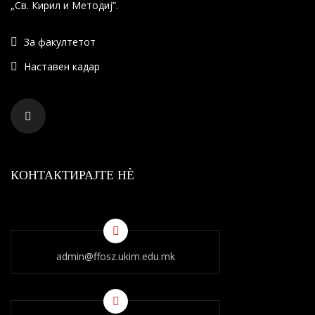
„Св. Кирил и Методиј”.
За факултетот
Наставен кадар
КОНТАКТИРАЈТЕ НÈ
admin@ffosz.ukim.edu.mk