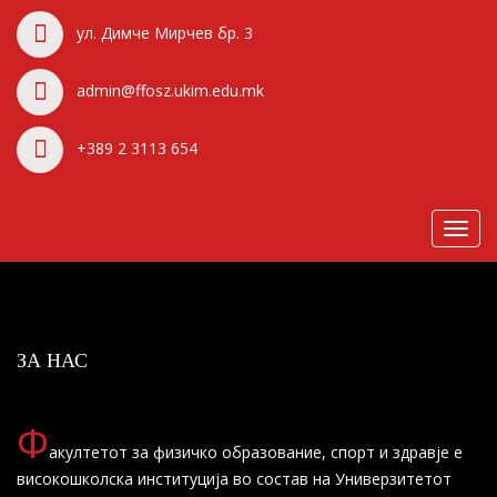
ул. Димче Мирчев бр. 3
admin@ffosz.ukim.edu.mk
+389 2 3113 654
Toggl
navig
ЗА НАС
Ф
акултетот за физичко образование, спорт и здравје е
високошколска институција во состав на Универзитетот