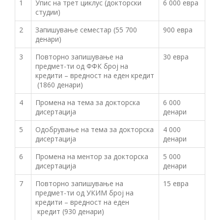
1
Упис на трет циклус (докторски
6 000 евра
студии)
2
Запишување семестар (55 700
900 евра
денари)
3
Повторно запишување на
30 евра
предмет-ти од ФФК број на
кредити – вредност на еден кредит
(1860 денари)
4
Промена на тема за докторска
6 000
дисертација
денари
5
Одобрување на тема за докторска
4 000
дисертација
денари
6
Промена на ментор за докторска
5 000
дисертација
денари
7
Повторно запишување на
15 евра
предмет-ти од УКИМ број на
кредити – вредност на еден
кредит (930 денари)