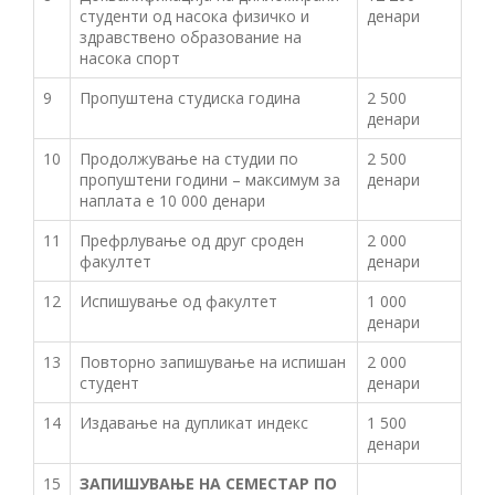
студенти од насока физичко и
денари
здравствено образование на
насока спорт
9
Пропуштена студиска година
2 500
денари
10
Продолжување на студии по
2 500
пропуштени години – максимум за
денари
наплата е 10 000 денари
11
Префрлување од друг сроден
2 000
факултет
денари
12
Испишување од факултет
1 000
денари
13
Повторно запишување на испишан
2 000
студент
денари
14
Издавање на дупликат индекс
1 500
денари
15
ЗАПИШУВАЊЕ НА СЕМЕСТАР ПО