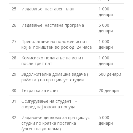
25
Издавање наставен план
1 000
денари
26
Издавање наставна програма
5 000
денари
27
Преполагање на положен испит
1 000
кој е поништен во рок од 24 часа
денари
28
Комисиско полагање на испит
1 000
после трет пат
денари
29
Задолжителна домашна задача (
500 денари
работа ) на прв циклус студии
30
Тетратка за испит
20 денари
31
Осигурување на студент –
според најповолна понуда
32
Издавање диплома за прв циклус
5 000
студии по кратка постапка
денари
(ургентна диплома)