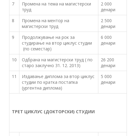
7
Промена на тема на магистeрски
2 000
труд
денари
8
Промена на ментор на
2 500
магистерски труд
денари
9
Продолжување на рок за
6 000
студирање на втор циклус студии
денари
(по семестар)
10
Одбрана на магистерски труд ( по
26 200
старо заклучно 31. 12. 2013)
денари
11
Издавање диплома за втор циклус
5 000
студии по кратка постапка
денари
(ургентна диплома)
ТРЕТ ЦИКЛУС (ДОКТОРСКИ) СТУДИИ