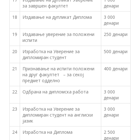
за завршен факултет
денари
18
Издавање на дупликат Диплома
3 000
денари
19
Издавање уверение за положени
250 денари
испити
20
Изработка на Уверение за
500 денари
дипломиран студент
21
Признавање на испити положени
400 денари
на друг факултет – за секој
предмет одделно
22
Одбрана на дипломска работа
3 000
денари
23
Изработка на Уверение за
3 000
дипломиран студент на англиски
денари
јазик
24
Изработка на Диплома
2 500
денари