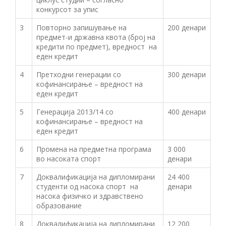
конкурсот за упис
3
Повторно запишување на
200 денари
предмет-и државна квота (број на
кредити по предмет), вредност на
еден кредит
4
Претходни генерации со
300 денари
кофинансирање – вредност на
еден кредит
5
Генерација 2013/14 со
400 денари
кофинансирање – вредност на
еден кредит
6
Промена на предметна програма
3 000
во насоката спорт
денари
7
Доквалификација на дипломирани
24 400
студенти од насока спорт на
денари
насока физичко и здравствено
образование
8
Доквалификација на дипломирани
12 200