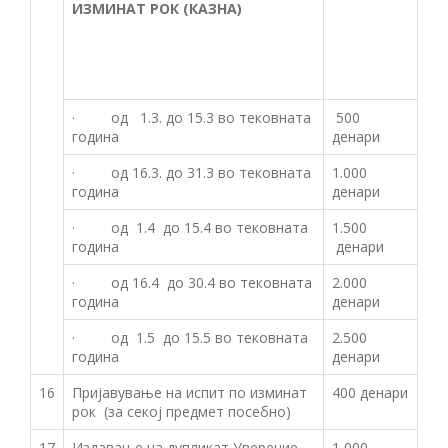
ИЗМИНАТ РОК (КАЗНА)
· од 1.3. до 15.3 во тековната
500
година
денари
· од 16.3. до 31.3 во тековната
1.000
година
денари
· од 1.4 до 15.4 во тековната
1.500
година
денари
· од 16.4 до 30.4 во тековната
2.000
година
денари
· од 1.5 до 15.5 во тековната
2.500
година
денари
16
Пријавување на испит по изминат
400 денари
рок (за секој предмет посебно)
17
Издавање на дупликат Уверение
1 000